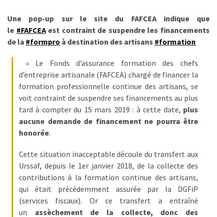
TVA,
Une pop-up sur le site du FAFCEA indique que
subrogation,
le
#FAFCEA
est contraint de suspendre les financements
remboursement
de la
#formpro
à destination des artisans
#formation
:
ce
» Le Fonds d’assurance formation des chefs
qui
d’entreprise artisanale (FAFCEA) chargé de financer la
va
formation professionnelle continue des artisans, se
réellement
voit contraint de suspendre ses financements au plus
changer
tard à compter du 15 mars 2019 : à cette date,
plus
dans
aucune demande de financement ne pourra être
le
honorée
.
financement
des
Cette situation inacceptable découle du transfert aux
formations
Urssaf, depuis le 1er janvier 2018, de la collecte des
par
contributions à la formation continue des artisans,
les
qui était précédemment assurée par la DGFiP
OPCO
(services fiscaux). Or ce transfert a entraîné
un
assèchement de la collecte, donc des