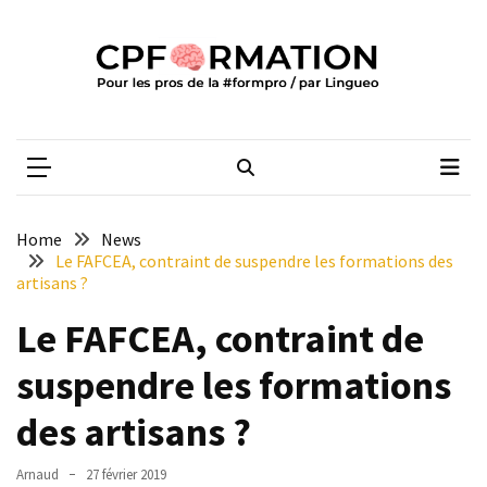
Skip
Skip
to
to
content
content
ARTICLES
RÉCENTS
CPFORMATION
Média des pros de la #formpro – par Lingueo©
Qualiopi
V2
:
ce
Home
News
qui
Le FAFCEA, contraint de suspendre les formations des
est
artisans ?
réussi,
Le FAFCEA, contraint de
ce
qui
suspendre les formations
doit
aller
des artisans ?
plus
loin
Arnaud
27 février 2019