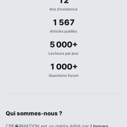
12
Ans d'existence
1 567
Articles publiés
5 000+
Lecteurs par jour
1 000+
Questions forum
Qui sommes-nous ?
CPF🧠RMATION est un média édité par
Lingueo
,