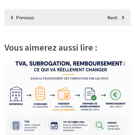
(32)
Navigation
Certification
Previous:
Next:
(28)
de
l’article
Vous aimerez aussi lire :