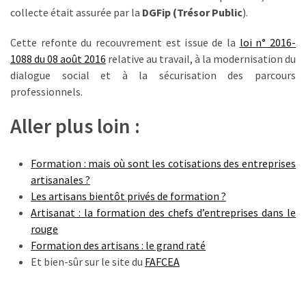
Agenda
collecte était assurée par la
DGFip (Trésor Public
).
(159)
Cette refonte du recouvrement est issue de la
loi n° 2016-
Interviews
1088 du 08 août 2016
relative au travail, à la modernisation du
(108)
dialogue social et à la sécurisation des parcours
professionnels.
Rubrique
RH
Aller plus loin :
(93)
Formation : mais où sont les cotisations des entreprises
Droit
artisanales ?
de
Les artisans bientôt privés de formation ?
la
Artisanat : la formation des chefs d’entreprises dans le
formation
rouge
(71)
Formation des artisans : le grand raté
Offre
Et bien-sûr sur le site du
FAFCEA
de
formation