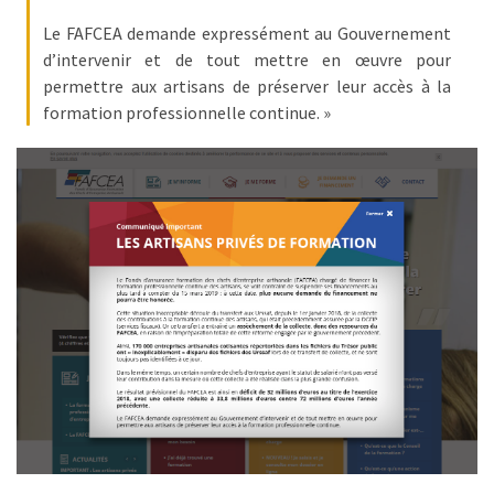
ce
Le FAFCEA demande expressément au Gouvernement
que
d’intervenir et de tout mettre en œuvre pour
les
permettre aux artisans de préserver leur accès à la
employeurs
formation professionnelle continue. »
et
les
organismes
de
formation
doivent
désormais
déclarer
Rapport
Sénat
sur
le
CPF
: