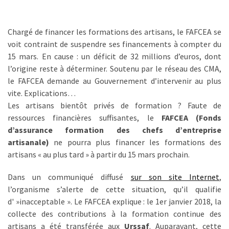
les
5
chiffres
Chargé de financer les formations des artisans, le FAFCEA se
que
voit contraint de suspendre ses financements à compter du
tout
15 mars. En cause : un déficit de 32 millions d’euros, dont
DRH
l’origine reste à déterminer. Soutenu par le réseau des CMA,
devrait
le FAFCEA demande au Gouvernement d’intervenir au plus
retenir
vite. Explications…
pour
Les artisans bientôt privés de formation ? Faute de
2027
ressources financières suffisantes, le
FAFCEA (Fonds
d’assurance formation des chefs d’entreprise
artisanale)
ne pourra plus financer les formations des
MOST
artisans « au plus tard » à partir du 15 mars prochain.
USED
CATEGORIES
Dans un communiqué diffusé
sur son site Internet
,
l’organisme s’alerte de cette situation, qu’il qualifie
News
d' »inacceptable ». Le FAFCEA explique : le 1er janvier 2018, la
(1 096)
collecte des contributions à la formation continue des
artisans a été transférée aux
Urssaf
. Auparavant, cette