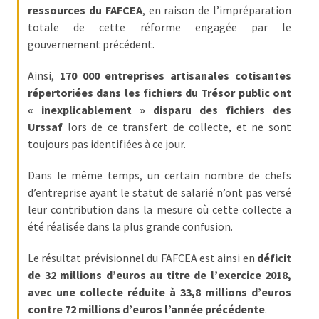
Passeport
ressources du FAFCEA
, en raison de l’impréparation
de
totale de cette réforme engagée par le
compétences
gouvernement précédent.
:
le
Ainsi,
170 000 entreprises artisanales cotisantes
CV
répertoriées dans les fichiers du Trésor public ont
certifié
« inexplicablement » disparu des fichiers des
qui
Urssaf
lors de ce transfert de collecte, et ne sont
change
toujours pas identifiées à ce jour.
la
donne
Dans le même temps, un certain nombre de chefs
pour
d’entreprise ayant le statut de salarié n’ont pas versé
les
leur contribution dans la mesure où cette collecte a
DRH
été réalisée dans la plus grande confusion.
Passeport
Le résultat prévisionnel du FAFCEA est ainsi en
déficit
de
de 32 millions d’euros au titre de l’exercice 2018,
prévention
avec une collecte réduite à 33,8 millions d’euros
:
contre 72 millions d’euros l’année précédente
.