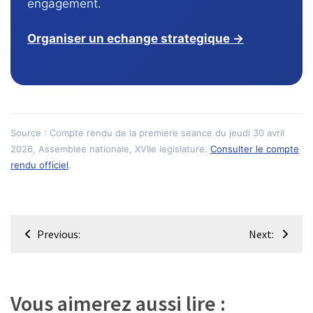
engagement.
Organiser un echange strategique →
Source : Compte rendu de la premiere seance du jeudi 30 avril
2026, Assemblee nationale, XVIIe legislature.
Consulter le compte
rendu officiel
.
Navigation
Previous:
Next:
de
l’article
Vous aimerez aussi lire :