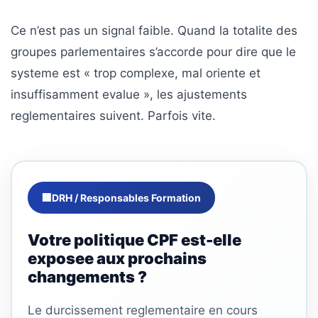
Agenda
(159)
Ce n’est pas un signal faible. Quand la totalite des
groupes parlementaires s’accorde pour dire que le
Interviews
(108)
systeme est « trop complexe, mal oriente et
insuffisamment evalue », les ajustements
Rubrique
reglementaires suivent. Parfois vite.
RH
(93)
Droit
de
🏢
DRH / Responsables Formation
la
formation
Votre politique CPF est-elle
(71)
exposee aux prochains
Offre
changements ?
de
formation
Le durcissement reglementaire en cours