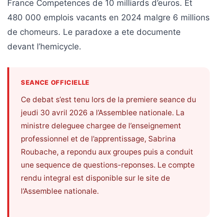
France Competences de 10 milliards d’euros. Et
les
480 000 emplois vacants en 2024 malgre 6 millions
5
chiffres
de chomeurs. Le paradoxe a ete documente
que
devant l’hemicycle.
tout
DRH
devrait
SEANCE OFFICIELLE
retenir
pour
Ce debat s’est tenu lors de la premiere seance du
2027
jeudi 30 avril 2026 a l’Assemblee nationale. La
ministre deleguee chargee de l’enseignement
professionnel et de l’apprentissage, Sabrina
MOST
Roubache, a repondu aux groupes puis a conduit
USED
CATEGORIES
une sequence de questions-reponses. Le compte
rendu integral est disponible sur le site de
News
l’Assemblee nationale.
(1 096)