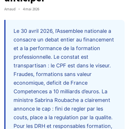
TVA,
Arnaud
4 mai 2026
subrogation,
remboursement
:
Le 30 avril 2026, l’Assemblee nationale a
ce
consacre un debat entier au financement
qui
et a la performance de la formation
va
réellement
professionnelle. Le constat est
changer
transpartisan : le CPF est dans le viseur.
dans
Fraudes, formations sans valeur
le
economique, deficit de France
financement
des
Competences a 10 milliards d’euros. La
formations
ministre Sabrina Roubache a clairement
par
annonce le cap : fini de regler par les
les
couts, place a la regulation par la qualite.
OPCO
Pour les DRH et responsables formation,