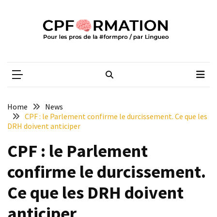
Skip
Skip
to
to
content
content
ARTICLES
RÉCENTS
CPFORMATION
Média des pros de la #formpro – par Lingueo©
Qualiopi
V2
:
ce
Home
News
qui
CPF : le Parlement confirme le durcissement. Ce que les
est
DRH doivent anticiper
réussi,
CPF : le Parlement
ce
qui
confirme le durcissement.
doit
aller
Ce que les DRH doivent
plus
loin
anticiper