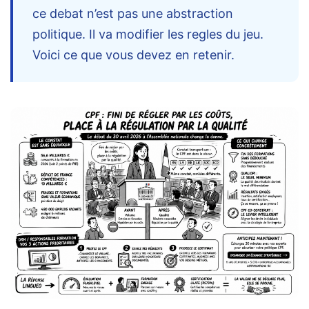
Passeport
ce debat n’est pas une abstraction
de
politique. Il va modifier les regles du jeu.
compétences
:
Voici ce que vous devez en retenir.
le
CV
certifié
qui
change
la
donne
pour
les
DRH
Passeport
de
prévention
: