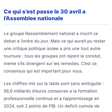
ce
que
Ce qui s’est passe le 30 avril a
les
l’Assemblee nationale
employeurs
et
les
Le groupe Rassemblement national a inscrit ce
organismes
debat a l’ordre du jour. Mais ce qui aurait pu rester
de
une critique politique isolee a pris une tout autre
formation
tournure : tous les groupes ont rejoint le constat,
doivent
désormais
meme s’ils divergent sur les remedes. C’est ce
déclarer
consensus qui est important pour vous.
Rapport
Les chiffres mis sur la table sont sans ambiguite :
Sénat
56,6 milliards d’euros consacres a la formation
sur
le
professionnelle continue et a l’apprentissage en
CPF
2024, soit 2 points de PIB. Un deficit cumule de
: