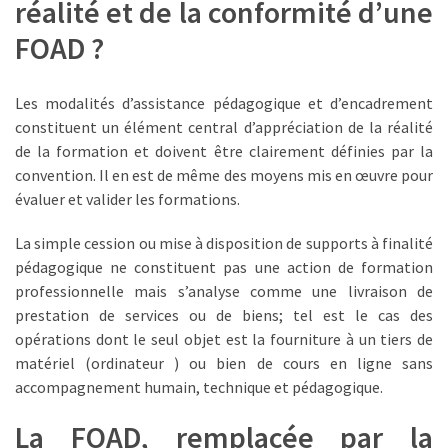
réalité et de la conformité d’une
Agenda
(159)
FOAD ?
Interviews
(108)
Les modalités d’assistance pédagogique et d’encadrement
constituent un élément central d’appréciation de la réalité
Rubrique
de la formation et doivent être clairement définies par la
RH
convention. Il en est de même des moyens mis en œuvre pour
(93)
évaluer et valider les formations.
Droit
La simple cession ou mise à disposition de supports à finalité
de
pédagogique ne constituent pas une action de formation
la
professionnelle mais s’analyse comme une livraison de
formation
prestation de services ou de biens; tel est le cas des
(71)
opérations dont le seul objet est la fourniture à un tiers de
matériel (ordinateur ) ou bien de cours en ligne sans
Offre
accompagnement humain, technique et pédagogique.
de
La FOAD, remplacée par la
formation