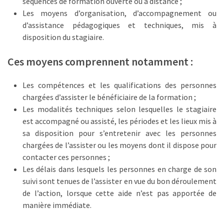
séquences de formation ouverte ou à distance ;
ce
Les moyens d’organisation, d’accompagnement ou
que
d’assistance pédagogiques et techniques, mis à
les
disposition du stagiaire.
employeurs
et
Ces moyens comprennent notamment :
les
organismes
Les compétences et les qualifications des personnes
de
chargées d’assister le bénéficiaire de la formation ;
formation
Les modalités techniques selon lesquelles le stagiaire
doivent
est accompagné ou assisté, les périodes et les lieux mis à
désormais
sa disposition pour s’entretenir avec les personnes
déclarer
chargées de l’assister ou les moyens dont il dispose pour
contacter ces personnes ;
Rapport
Les délais dans lesquels les personnes en charge de son
Sénat
suivi sont tenues de l’assister en vue du bon déroulement
sur
de l’action, lorsque cette aide n’est pas apportée de
le
manière immédiate.
CPF
: