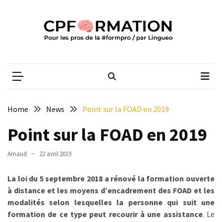
Skip
Skip
to
to
content
content
ARTICLES
RÉCENTS
CPFORMATION
Média des pros de la #formpro – par Lingueo©
Qualiopi
V2
:
ce
Home
News
Point sur la FOAD en 2019
qui
est
Point sur la FOAD en 2019
réussi,
ce
Arnaud
22 avril 2019
qui
doit
La loi du 5 septembre 2018 a rénové la formation ouverte
aller
à distance et les moyens d’encadrement des FOAD et les
plus
modalités selon lesquelles la personne qui suit une
loin
formation de ce type peut recourir à une assistance
. Le