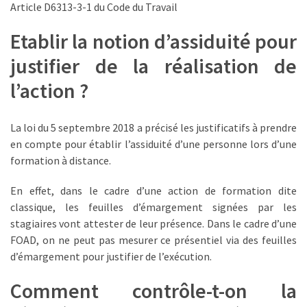
Article D6313-3-1 du Code du Travail
les
5
Etablir la notion d’assiduité pour
chiffres
que
justifier de la réalisation de
tout
l’action ?
DRH
devrait
retenir
La loi du 5 septembre 2018 a précisé les justificatifs à prendre
pour
en compte pour établir l’assiduité d’une personne lors d’une
2027
formation à distance.
En effet, dans le cadre d’une action de formation dite
MOST
classique, les feuilles d’émargement signées par les
USED
stagiaires vont attester de leur présence. Dans le cadre d’une
CATEGORIES
FOAD, on ne peut pas mesurer ce présentiel via des feuilles
d’émargement pour justifier de l’exécution.
News
(1 096)
Comment contrôle-t-on la