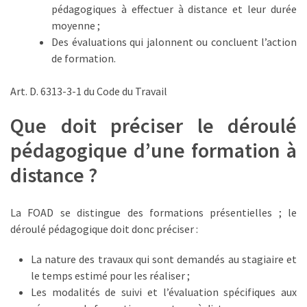
Passeport
pédagogiques à effectuer à distance et leur durée
de
moyenne ;
compétences
Des évaluations qui jalonnent ou concluent l’action
:
de formation.
le
CV
Art. D. 6313-3-1 du Code du Travail
certifié
qui
Que doit préciser le déroulé
change
pédagogique d’une formation à
la
donne
distance ?
pour
les
La FOAD se distingue des formations présentielles ; le
DRH
déroulé pédagogique doit donc préciser :
Passeport
La nature des travaux qui sont demandés au stagiaire et
de
le temps estimé pour les réaliser ;
prévention
Les modalités de suivi et l’évaluation spécifiques aux
: