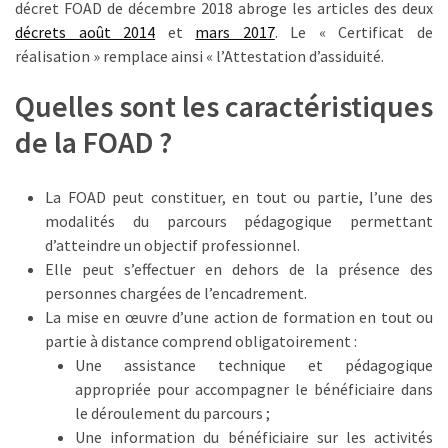
décret FOAD de décembre 2018 abroge les articles des deux
TVA,
décrets août 2014
et
mars 2017
. Le « Certificat de
subrogation,
réalisation » remplace ainsi « l’Attestation d’assiduité.
remboursement
:
Quelles sont les caractéristiques
ce
de la FOAD ?
qui
va
réellement
La FOAD peut constituer, en tout ou partie, l’une des
changer
modalités du parcours pédagogique permettant
dans
d’atteindre un objectif professionnel.
le
Elle peut s’effectuer en dehors de la présence des
financement
personnes chargées de l’encadrement.
des
La mise en œuvre d’une action de formation en tout ou
formations
partie à distance comprend obligatoirement :
par
Une assistance technique et pédagogique
les
appropriée pour accompagner le bénéficiaire dans
OPCO
le déroulement du parcours ;
Une information du bénéficiaire sur les activités