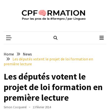
Skip
Skip
to
to
content
content
ARTICLES
RÉCENTS
CPFORMATION
Média des pros de la #formpro – par Lingueo©
Qualiopi
V2
:
ce
Home
News
qui
Les députés votent le projet de loi formation en
est
première lecture
réussi,
Les députés votent le
ce
qui
projet de loi formation en
doit
aller
première lecture
plus
loin
Simon Cocquerel
13 février 2014