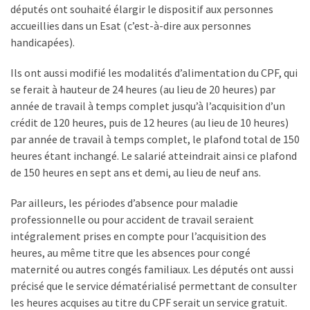
ce
députés ont souhaité élargir le dispositif aux personnes
que
accueillies dans un Esat (c’est-à-dire aux personnes
les
handicapées).
employeurs
Ils ont aussi modifié les modalités d’alimentation du CPF, qui
et
se ferait à hauteur de 24 heures (au lieu de 20 heures) par
les
année de travail à temps complet jusqu’à l’acquisition d’un
organismes
crédit de 120 heures, puis de 12 heures (au lieu de 10 heures)
de
par année de travail à temps complet, le plafond total de 150
formation
heures étant inchangé. Le salarié atteindrait ainsi ce plafond
doivent
de 150 heures en sept ans et demi, au lieu de neuf ans.
désormais
déclarer
Par ailleurs, les périodes d’absence pour maladie
professionnelle ou pour accident de travail seraient
Rapport
intégralement prises en compte pour l’acquisition des
Sénat
heures, au même titre que les absences pour congé
sur
maternité ou autres congés familiaux. Les députés ont aussi
le
précisé que le service dématérialisé permettant de consulter
CPF
les heures acquises au titre du CPF serait un service gratuit.
: