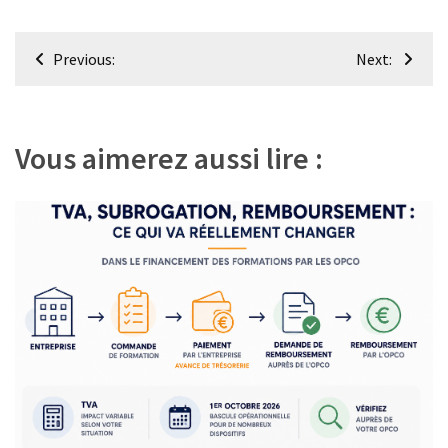
Navigation
Previous:
Next:
de
l’article
Vous aimerez aussi lire :