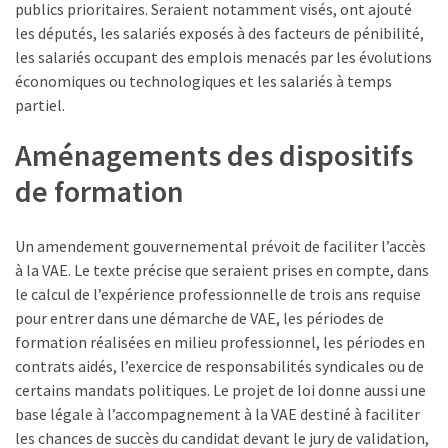
publics prioritaires. Seraient notamment visés, ont ajouté
Agenda
les députés, les salariés exposés à des facteurs de pénibilité,
(159)
les salariés occupant des emplois menacés par les évolutions
Interviews
économiques ou technologiques et les salariés à temps
(108)
partiel.
Aménagements des dispositifs
Rubrique
RH
de formation
(93)
Droit
Un amendement gouvernemental prévoit de faciliter l’accès
de
à la VAE. Le texte précise que seraient prises en compte, dans
la
le calcul de l’expérience professionnelle de trois ans requise
formation
pour entrer dans une démarche de VAE, les périodes de
(71)
formation réalisées en milieu professionnel, les périodes en
contrats aidés, l’exercice de responsabilités syndicales ou de
Offre
certains mandats politiques. Le projet de loi donne aussi une
de
base légale à l’accompagnement à la VAE destiné à faciliter
formation
les chances de succès du candidat devant le jury de validation,