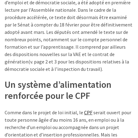
Passeport
d’emploi et de démocratie sociale, a été adopté en première
de
lecture par l’Assemblée nationale. Dans le cadre de la
compétences
procédure accélérée, ce texte doit désormais être examiné
:
par le Sénat à compter du 18 février pour être définitivement
le
adopté avant mars. Les députés ont amendé le texte sur de
CV
nombreux points, notamment sur le compte personnel de
certifié
formation et sur l’apprentissage. Il comprend par ailleurs
qui
des dispositions nouvelles sur la VAE et le contrat de
change
génération(v. page 2 et 3 pour les dispositions relatives à la
la
démocratie sociale et à l’inspection du travail).
donne
Un système d’alimentation
pour
les
renforcée pour le CPF
DRH
Passeport
Comme dans le projet de loi initial, le
CPF
serait ouvert pour
de
toute personne âgée d’au moins 16 ans, en emploi ou à la
prévention
recherche d’un emploi ou accompagnée dans un projet
:
d’orientation et d’insertion professionnelles. Mais les