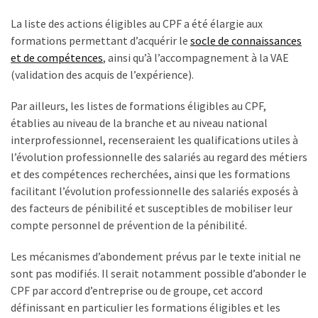
les
La liste des actions éligibles au CPF a été élargie aux
5
formations permettant d’acquérir le
socle de connaissances
chiffres
et de compétences
, ainsi qu’à l’accompagnement à la VAE
que
(validation des acquis de l’expérience).
tout
DRH
Par ailleurs, les listes de formations éligibles au CPF,
devrait
établies au niveau de la branche et au niveau national
retenir
interprofessionnel, recenseraient les qualifications utiles à
pour
l’évolution professionnelle des salariés au regard des métiers
2027
et des compétences recherchées, ainsi que les formations
facilitant l’évolution professionnelle des salariés exposés à
des facteurs de pénibilité et susceptibles de mobiliser leur
MOST
compte personnel de prévention de la pénibilité.
USED
CATEGORIES
Les mécanismes d’abondement prévus par le texte initial ne
sont pas modifiés. Il serait notamment possible d’abonder le
News
CPF par accord d’entreprise ou de groupe, cet accord
(1 096)
définissant en particulier les formations éligibles et les