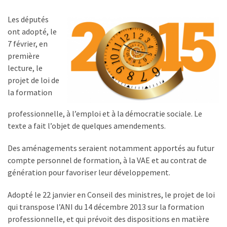
TVA,
Les députés
subrogation,
ont adopté, le
remboursement
7 février, en
:
première
ce
lecture, le
qui
projet de loi de
va
la formation
réellement
changer
professionnelle, à l’emploi et à la démocratie sociale. Le
dans
texte a fait l’objet de quelques amendements.
le
financement
Des aménagements seraient notamment apportés au futur
des
compte personnel de formation, à la VAE et au contrat de
formations
génération pour favoriser leur développement.
par
les
Adopté le 22 janvier en Conseil des ministres, le projet de loi
OPCO
qui transpose l’ANI du 14 décembre 2013 sur la formation
professionnelle, et qui prévoit des dispositions en matière