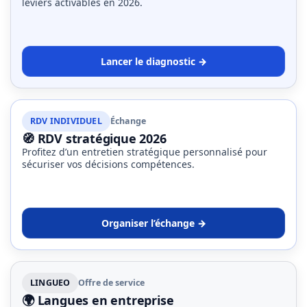
leviers activables en 2026.
Droit
de
la
Lancer le diagnostic →
formation
(71)
Offre
RDV INDIVIDUEL
Échange
de
🧭 RDV stratégique 2026
formation
Profitez d’un entretien stratégique personnalisé pour
(32)
sécuriser vos décisions compétences.
Certification
(29)
Organiser l’échange →
LINGUEO
Offre de service
🌍 Langues en entreprise