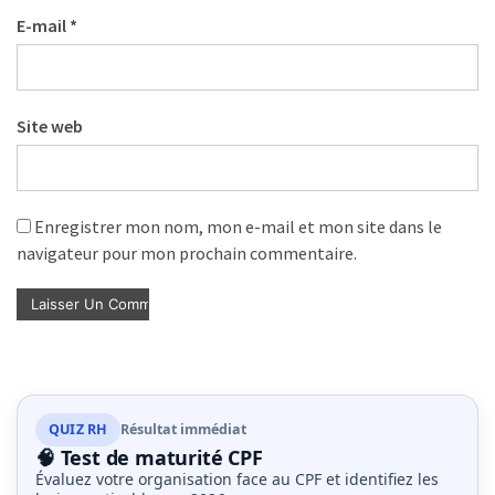
déclarer
E-mail
*
MOST
USED
Site web
CATEGORIES
News
(1 096)
Enregistrer mon nom, mon e-mail et mon site dans le
navigateur pour mon prochain commentaire.
Agenda
(159)
Interviews
(108)
Rubrique
QUIZ RH
Résultat immédiat
RH
🧠 Test de maturité CPF
(93)
Évaluez votre organisation face au CPF et identifiez les