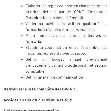
le
Élaborer les règles de prise en charge selon les
financement
priorités définies par les CPNE (Comissions
des
Paritaires Nationales de l’Emploi)
formations
Veiller au suivi quantitatif et qualitatif des
par
formations réalisées dans leurs branches
les
Mettre en oeuvre les actions collectives de
OPCO
formation
Établir la coordination entre l’ensemble des
Passeport
instances représentatives du secteur
de
Définir un budget annuel prévisionnel
compétences
d’engagement par activité, dispositif et section
:
comptable
le
Définir un plan de communication
CV
certifié
Retrouvez la liste complète des OPCA
ici
.
qui
change
Accédez au site officiel d’OPCA CGM
ici
.
la
donne
Laisser un commentaire