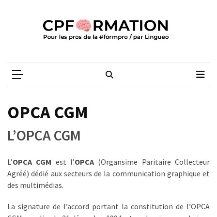
Skip
Skip
to
to
content
content
ARTICLES
RÉCENTS
CPFORMATION
Média des pros de la #formpro – par Lingueo©
Certification
LILATE
italien
:
OPCA CGM
guide
complet
L’OPCA CGM
2026
Qualiopi
L’
OPCA CGM
est l’
OPCA
(Organsime Paritaire Collecteur
V2
Agréé) dédié aux secteurs de la communication graphique et
:
des multimédias.
ce
qui
La signature de l’accord portant la constitution de l’OPCA
est