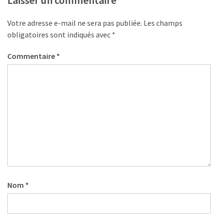
pour
les
Votre adresse e-mail ne sera pas publiée.
Les champs
DRH
obligatoires sont indiqués avec
*
Passeport
Commentaire
*
de
prévention
:
ce
que
les
employeurs
et
les
organismes
de
Nom
*
formation
doivent
désormais