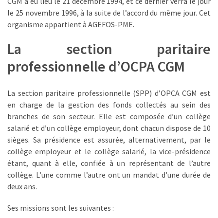
CGM a eu lieu le 21 décembre 1994, et ce dernier verra le jour
réussi,
le 25 novembre 1996, à la suite de l’accord du même jour. Cet
ce
organisme appartient à AGEFOS-PME.
qui
La section paritaire
doit
aller
professionnelle d’OCPA CGM
plus
loin
La section paritaire professionnelle (SPP) d’OPCA CGM est
TVA,
en charge de la gestion des fonds collectés au sein des
subrogation,
branches de son secteur. Elle est composée d’un collège
remboursement
salarié et d’un collège employeur, dont chacun dispose de 10
:
sièges. Sa présidence est assurée, alternativement, par le
ce
collège employeur et le collège salarié, la vice-présidence
qui
étant, quant à elle, confiée à un représentant de l’autre
va
collège. L’une comme l’autre ont un mandat d’une durée de
réellement
deux ans.
changer
Ses missions sont les suivantes :
dans