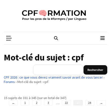
Skip
Skip
to
to
content
content
ARTICLES
RÉCENTS
CPFORMATION
Média des pros de la #formpro – par Lingueo©
Qualiopi
V2
:
ce
Mot-clé du sujet : cpf
qui
est
réussi,
ce
CPF 2026 : ce que vous devez vraiment savoir avant de vous lancer
›
qui
Forums
›
Mot-clé du sujet : cpf
doit
aller
15 sujets de 331 à 345 (sur un total de 347)
plus
…
←
1
2
3
22
23
24
→
loin