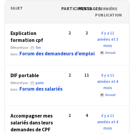
TVA,
PARTICIPANTS
MESSAGES
SUJET
DERNIÈRE
subrogation,
PUBLICATION
remboursement
:
2
2
Explication
il y a 11
ce
années et 3
formation cpf
qui
mois
Démarré par :
Tom
va
Forum des demandeurs d’emploi
Arnaud
dans :
réellement
changer
dans
2
11
DIF portable
il y a 11
le
années et 4
Démarré par :
gaëlle
financement
mois
Forum des salariés
dans :
des
Arnaud
formations
par
les
2
4
Accompagner mes
il y a 11
OPCO
années et 4
salariés dans leurs
mois
demandes de CPF