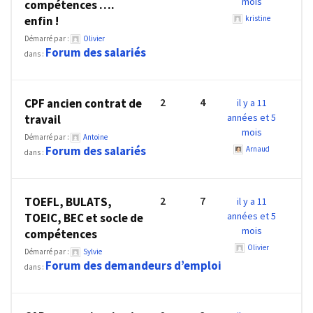
mois
compétences ….
Agenda
enfin !
kristine
(159)
Démarré par :
Olivier
Forum des salariés
Interviews
dans :
(108)
2
4
CPF ancien contrat de
il y a 11
Rubrique
années et 5
travail
RH
mois
(93)
Démarré par :
Antoine
Forum des salariés
Arnaud
dans :
Droit
de
2
7
TOEFL, BULATS,
il y a 11
la
années et 5
TOEIC, BEC et socle de
formation
mois
compétences
(71)
Olivier
Démarré par :
Sylvie
Forum des demandeurs d’emploi
Offre
dans :
de
formation