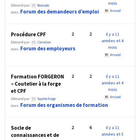
mois
les
Démarré par :
Nomade
Forum des demandeurs d’emploi
Arnaud
5
dans :
chiffres
que
2
2
Procédure CPF
il y a 11
tout
années et 4
DRH
Démarré par :
Christine
mois
Forum des employeurs
devrait
dans :
Arnaud
retenir
pour
2027
2
2
Formation FORGERON
il y a 11
années et 4
– Coutelier à la forge
mois
et CPF
MOST
Arnaud
Démarré par :
Sophie Forge
USED
Forum des organismes de formation
CATEGORIES
dans :
News
2
6
Socle de
il y a 11
(1 096)
années et 5
connaissances et de