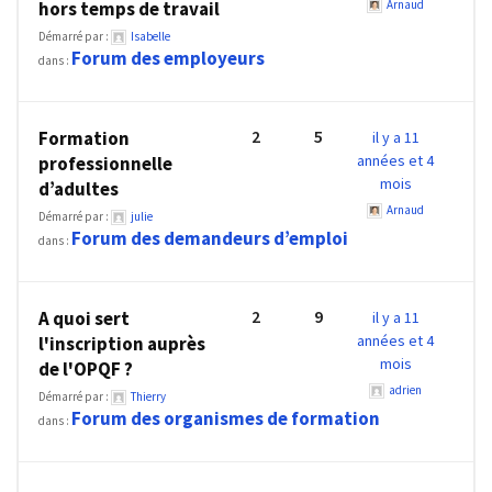
Passeport
hors temps de travail
Arnaud
de
Démarré par :
Isabelle
Forum des employeurs
compétences
dans :
:
le
2
5
CV
Formation
il y a 11
années et 4
professionnelle
certifié
mois
d’adultes
qui
Arnaud
change
Démarré par :
julie
Forum des demandeurs d’emploi
la
dans :
donne
pour
2
9
A quoi sert
il y a 11
les
années et 4
l'inscription auprès
DRH
mois
de l'OPQF ?
adrien
Passeport
Démarré par :
Thierry
Forum des organismes de formation
de
dans :
prévention
: