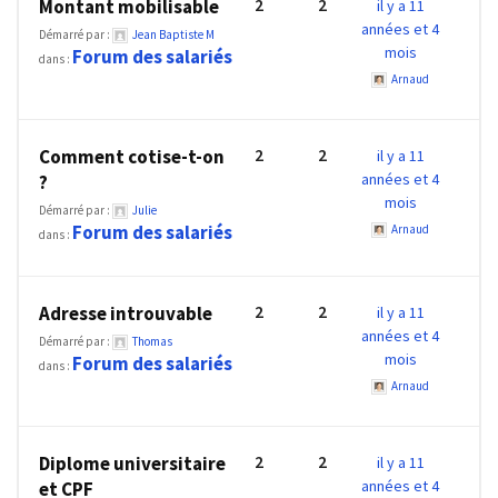
2
2
Montant mobilisable
il y a 11
ce
années et 4
que
Démarré par :
Jean Baptiste M
mois
Forum des salariés
dans :
les
Arnaud
employeurs
et
les
2
2
Comment cotise-t-on
il y a 11
organismes
années et 4
?
de
mois
Démarré par :
Julie
formation
Forum des salariés
Arnaud
dans :
doivent
désormais
déclarer
2
2
Adresse introuvable
il y a 11
années et 4
Démarré par :
Thomas
Rapport
mois
Forum des salariés
dans :
Sénat
Arnaud
sur
le
CPF
2
2
Diplome universitaire
il y a 11
années et 4
:
et CPF