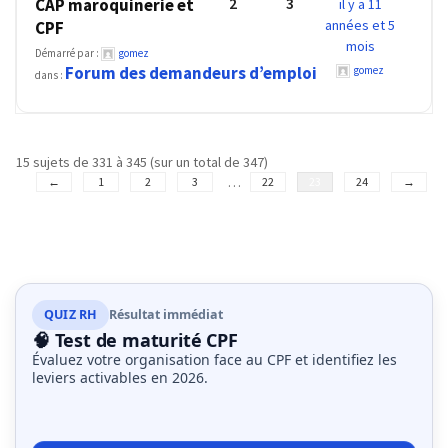
2
3
CAP maroquinerie et
il y a 11
(32)
années et 5
CPF
mois
Certification
Démarré par :
gomez
Forum des demandeurs d’emploi
gomez
(28)
dans :
15 sujets de 331 à 345 (sur un total de 347)
…
←
1
2
3
22
23
24
→
QUIZ RH
Résultat immédiat
🧠 Test de maturité CPF
Évaluez votre organisation face au CPF et identifiez les
leviers activables en 2026.