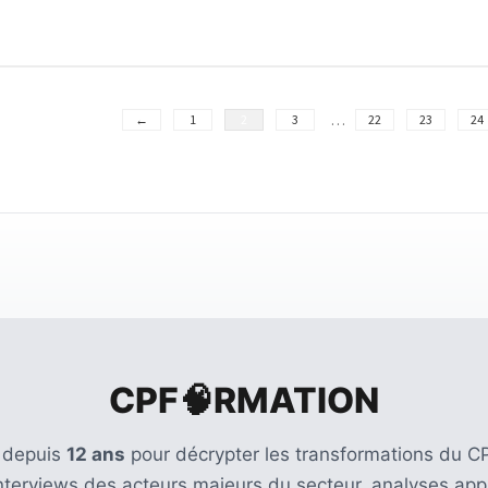
…
←
1
2
3
22
23
24
CPF🧠RMATION
 depuis
12 ans
pour décrypter les transformations du CP
Interviews des acteurs majeurs du secteur, analyses appr