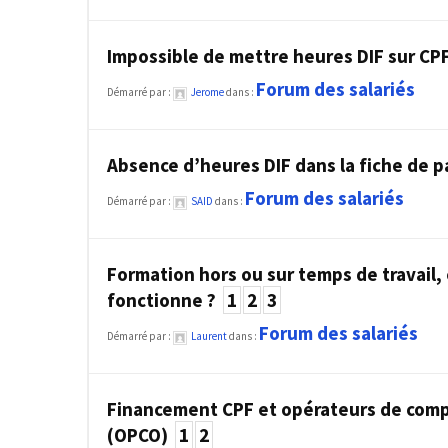
les
5
Impossible de mettre heures DIF sur CP
chiffres
que
Forum des salariés
Démarré par :
Jerome
dans :
tout
DRH
devrait
Absence d’heures DIF dans la fiche de 
retenir
Forum des salariés
Démarré par :
SAID
dans :
pour
2027
Formation hors ou sur temps de travail
fonctionne ?
1
2
3
MOST
USED
Forum des salariés
CATEGORIES
Démarré par :
Laurent
dans :
News
Financement CPF et opérateurs de com
(1 096)
(OPCO)
1
2