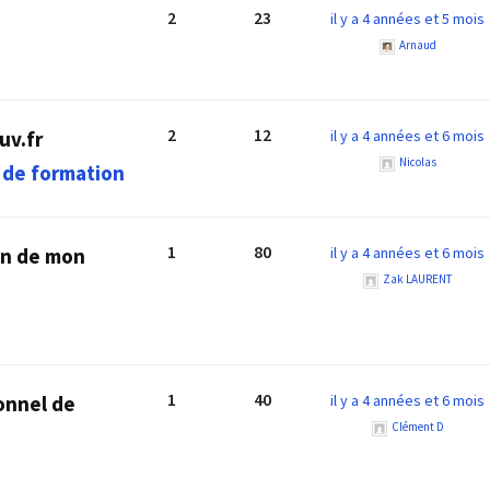
2
23
il y a 4 années et 5 mois
Arnaud
2
12
uv.fr
il y a 4 années et 6 mois
Nicolas
 de formation
1
80
on de mon
il y a 4 années et 6 mois
Zak LAURENT
1
40
onnel de
il y a 4 années et 6 mois
Clément D