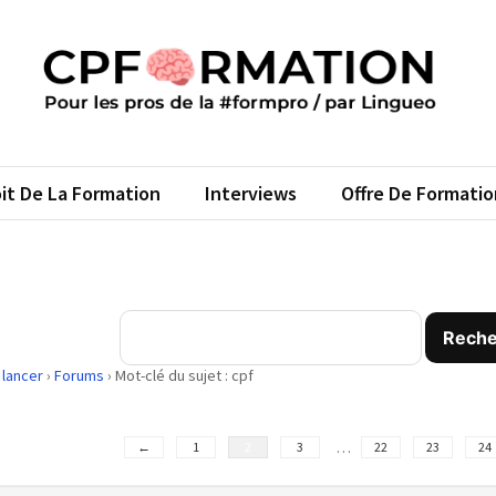
FORMATION
s pros de la #formpro – par Lingueo©
it De La Formation
Interviews
Offre De Formatio
 lancer
›
Forums
›
Mot-clé du sujet : cpf
…
←
1
2
3
22
23
24