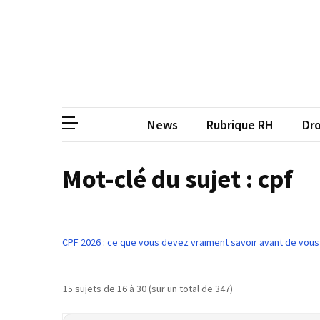
Skip
Skip
to
to
content
content
ARTICLES
RÉCENTS
CP
Média de
Qualiopi
V2
News
Rubrique RH
Dro
:
ce
qui
Mot-clé du sujet : cpf
est
réussi,
ce
qui
CPF 2026 : ce que vous devez vraiment savoir avant de vous
doit
aller
plus
15 sujets de 16 à 30 (sur un total de 347)
loin