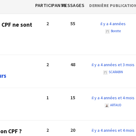
PARTICIPANTS
MESSAGES
DERNIÈRE PUBLICATIO
2
55
 CPF ne sont
il y a 4 années
Borotte
2
48
il y a 4 années et 3 mois
SCARABIN
urs
1
15
il y a 4 années et 4 mois
ARTAUD
2
20
on CPF ?
il y a 4 années et 4 mois