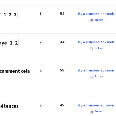
1
54
F
1
2
3
il y a 4 années et 6 mois
Arnaud
2
44
paye
1
2
il y a 4 années et 7 mois
Pellone
2
58
, comment cela
il y a 4 années et 9 mois
Patrick
2
45
pétences
il y a 4 années et 9 mois
Arnaud