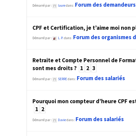
Passeport
Forum des demandeurs
Démarré par :
laure
dans :
de
compétences
:
CPF et Certification, je t’aime moi non 
le
Forum des organismes d
CV
Démarré par :
L. P.
dans :
certifié
qui
change
Retraite et Compte Personnel de Format
la
sont mes droits ?
1
2
3
donne
Forum des salariés
Démarré par :
SERRE
dans :
pour
les
DRH
Pourquoi mon compteur d’heure CPF est
1
2
Passeport
de
Forum des salariés
Démarré par :
Davie
dans :
prévention
: