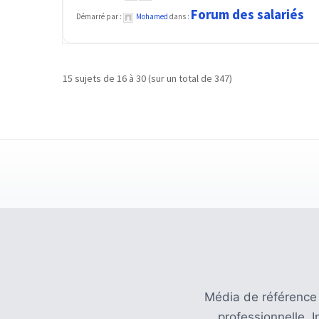
Agenda
Forum des salariés
Démarré par :
Mohamed
dans :
(159)
Interviews
(108)
15 sujets de 16 à 30 (sur un total de 347)
Rubrique
RH
(93)
Droit
de
la
formation
(71)
Offre
de
Média de référence
formation
professionnelle. 