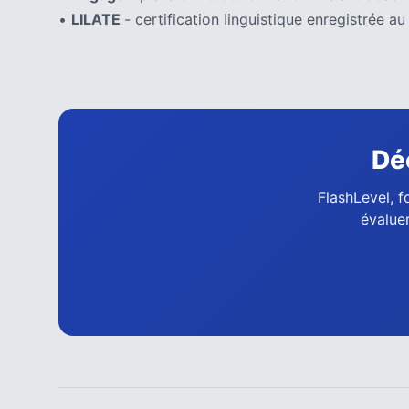
•
LILATE
- certification linguistique enregistrée
Dé
FlashLevel, f
évaluer