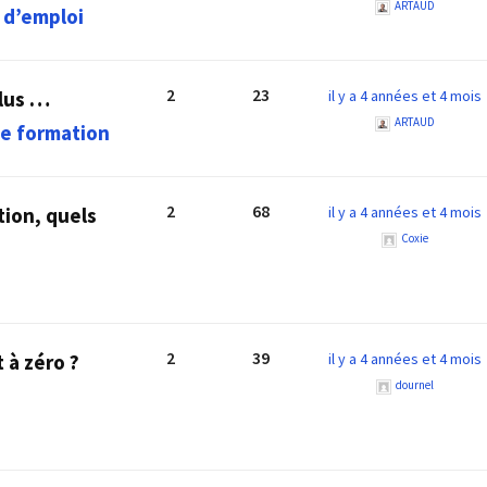
ARTAUD
 d’emploi
2
23
plus …
il y a 4 années et 4 mois
ARTAUD
e formation
2
68
ion, quels
il y a 4 années et 4 mois
Coxie
2
39
 à zéro ?
il y a 4 années et 4 mois
dournel