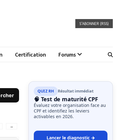
S’ABONNER (RSS)
n
Certification
Forums
QUIZ RH
Résultat immédiat
🧠 Test de maturité CPF
Évaluez votre organisation face au
CPF et identifiez les leviers
activables en 2026.
→
Lancer le diagnostic →