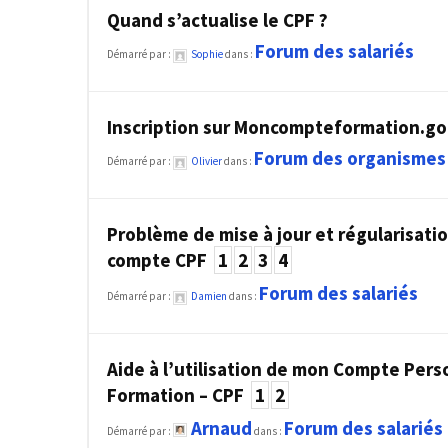
ce
Quand s’actualise le CPF ?
que
Forum des salariés
les
Démarré par :
Sophie
dans :
employeurs
et
Inscription sur Moncompteformation.go
les
organismes
Forum des organismes
Démarré par :
Olivier
dans :
de
formation
doivent
Problème de mise à jour et régularisati
désormais
compte CPF
1
2
3
4
déclarer
Forum des salariés
Démarré par :
Damien
dans :
Rapport
Sénat
sur
Aide à l’utilisation de mon Compte Pers
le
Formation – CPF
1
2
CPF
Arnaud
Forum des salariés
Démarré par :
dans :
: