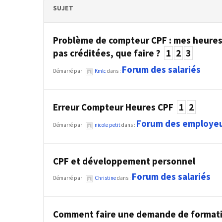
SUJET
TVA,
subrogation,
remboursement
Problème de compteur CPF : mes heures
:
pas créditées, que faire ?
1
2
3
ce
Forum des salariés
qui
Démarré par :
Kmlc
dans :
va
réellement
Erreur Compteur Heures CPF
1
2
changer
dans
Forum des employe
Démarré par :
nicole petit
dans :
le
financement
des
CPF et développement personnel
formations
Forum des salariés
par
Démarré par :
Christine
dans :
les
OPCO
Comment faire une demande de formati