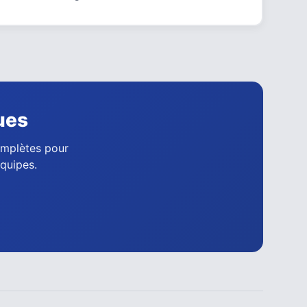
ues
complètes pour
équipes.