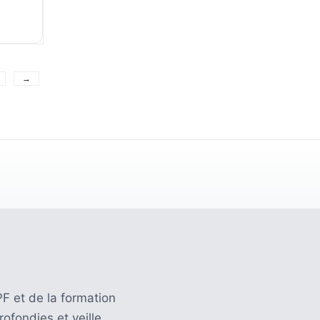
→
F et de la formation
ofondies et veille