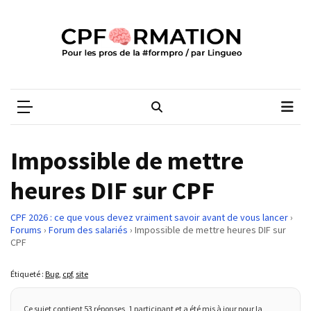
Skip
Skip
to
to
content
content
ARTICLES
RÉCENTS
CPFORMATION
Média des pros de la #formpro – par Lingueo©
Qualiopi
V2
:
ce
Impossible de mettre
qui
est
heures DIF sur CPF
réussi,
ce
CPF 2026 : ce que vous devez vraiment savoir avant de vous lancer
›
qui
Forums
›
Forum des salariés
›
Impossible de mettre heures DIF sur
CPF
doit
aller
Étiqueté :
Bug
,
cpf
,
site
plus
loin
Ce sujet contient 53 réponses, 1 participant et a été mis à jour pour la