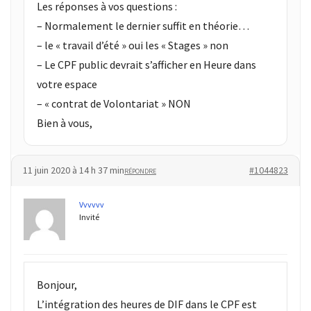
Passeport
Les réponses à vos questions :
de
– Normalement le dernier suffit en théorie…
compétences
– le « travail d’été » oui les « Stages » non
:
– Le CPF public devrait s’afficher en Heure dans
le
votre espace
CV
certifié
– « contrat de Volontariat » NON
qui
Bien à vous,
change
la
donne
11 juin 2020 à 14 h 37 min
#1044823
RÉPONDRE
pour
les
Vvvvvv
Invité
DRH
Passeport
de
prévention
Bonjour,
:
L’intégration des heures de DIF dans le CPF est