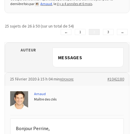
dernière fois par
Arnaud
, le
il y a 4 années et 6 mois
.
TVA,
subrogation,
remboursement
25 sujets de 26 à 50 (sur un total de 54)
:
←
1
2
3
→
ce
qui
va
AUTEUR
réellement
MESSAGES
changer
dans
le
25 février 2020 à 15 h 04 min
#1042180
RÉPONDRE
financement
des
Arnaud
Maître des clés
formations
par
les
OPCO
Bonjour Perrine,