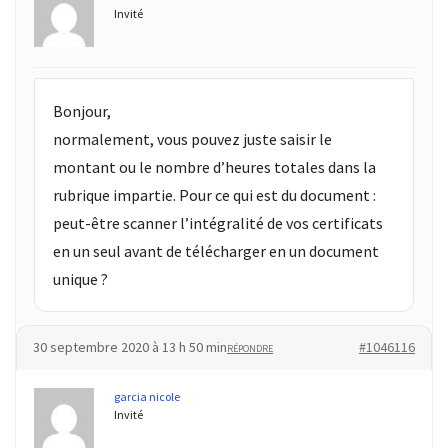
les
Invité
5
chiffres
que
tout
Bonjour,
DRH
normalement, vous pouvez juste saisir le
devrait
montant ou le nombre d’heures totales dans la
retenir
rubrique impartie. Pour ce qui est du document :
pour
peut-être scanner l’intégralité de vos certificats
2027
en un seul avant de télécharger en un document
unique ?
MOST
USED
CATEGORIES
30 septembre 2020 à 13 h 50 min
#1046116
RÉPONDRE
News
garcia nicole
(1 096)
Invité