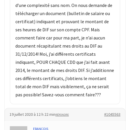
ce
d’une complexité sans nom. On nous demande de
que
télécharger un document (bulletin de salaire ou
les
certificat) indiquant et prouvant le montant de
employeurs
ses heures de DIF sur son compte CPF. Mais
et
les
comment faire car pour ma part, je n’ai aucun
organismes
document récapitulant mes droits au DIF au
de
31/12/2014! Moi, j’ai différents certificats
formation
indiquant, POUR CHAQUE CDD que j’ai fait avant
doivent
2014, le montant de mes droits DIF. Si j’additionne
désormais
ces différents certificats, j’obtiens le montant
déclarer
total de mon DIF mais visiblement, ça ne serait
Rapport
pas possible! Savez-vous comment faire???
Sénat
sur
le
19 juillet 2020 à 12 h 22 min
#1045563
RÉPONDRE
CPF
:
FRANCOIS