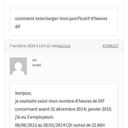
Agenda
(159)
comment telecharger mon justificatif d’heures
Interviews
dif
(108)
Rubrique
7 octobre 2020 à 14 h 21 min
#1046227
RÉPONDRE
RH
(93)
Ari
Invité
Droit
de
la
formation
bonjour,
(71)
je souhaite saisir mon nombre d’heures de DIF
concernant avant 31 décembre 2014/ janvier 2015.
Offre
de
j’ai eu 3 employeurs.
formation
06/06/2012 au 29/01/2014 CDI cumul de 31.66H