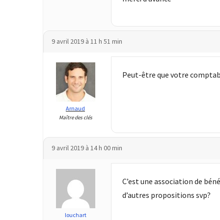
Passeport
de
compétences
:
9 avril 2019 à 11 h 51 min
le
CV
certifié
Peut-être que votre comptable
qui
change
la
Arnaud
Maître des clés
donne
pour
les
9 avril 2019 à 14 h 00 min
DRH
Passeport
C’est une association de béné
de
d’autres propositions svp?
prévention
:
louchart