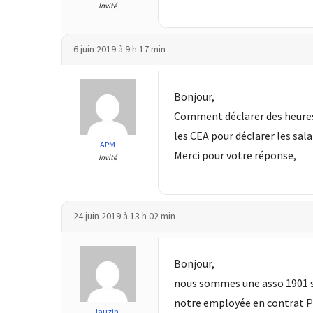
ce
Invité
que
les
6 juin 2019 à 9 h 17 min
employeurs
et
les
Bonjour,
organismes
Comment déclarer des heures
de
les CEA pour déclarer les sal
formation
APM
Merci pour votre réponse,
doivent
Invité
désormais
déclarer
24 juin 2019 à 13 h 02 min
Rapport
Sénat
sur
Bonjour,
le
nous sommes une asso 1901 sa
CPF
notre employée en contrat PEC
:
lauzin