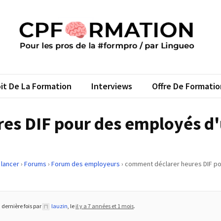
FORMATION
s pros de la #formpro – par Lingueo©
it De La Formation
Interviews
Offre De Formatio
es DIF pour des employés d
 lancer
›
Forums
›
Forum des employeurs
›
comment déclarer heures DIF po
a dernière fois par
lauzin
, le
il y a 7 années et 1 mois
.