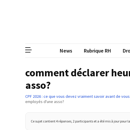
Skip
Skip
to
to
content
content
ARTICLES
RÉCENTS
CP
Média de
Qualiopi
V2
News
Rubrique RH
Dro
:
ce
qui
comment déclarer heur
est
asso?
réussi,
ce
qui
CPF 2026 : ce que vous devez vraiment savoir avant de vous
employés d'une asso?
doit
aller
plus
Ce sujet contient 4 réponses, 2 participants et a été mis à jour pour l
loin