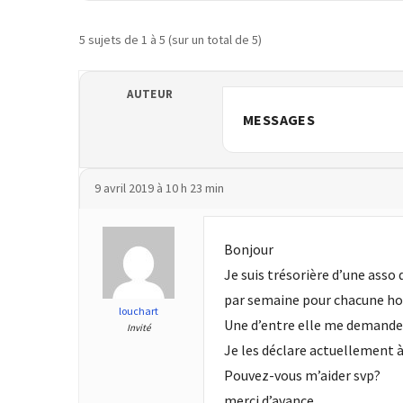
TVA,
5 sujets de 1 à 5 (sur un total de 5)
subrogation,
remboursement
:
AUTEUR
ce
MESSAGES
qui
va
réellement
9 avril 2019 à 10 h 23 min
changer
dans
le
Bonjour
financement
Je suis trésorière d’une ass
des
par semaine pour chacune hor
formations
louchart
par
Une d’entre elle me demande le
Invité
les
Je les déclare actuellement à 
OPCO
Pouvez-vous m’aider svp?
merci d’avance