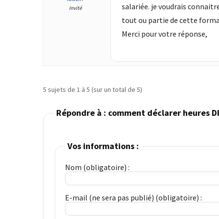
salariée. je voudrais connaitr
les
Invité
5
tout ou partie de cette form
chiffres
Merci pour votre réponse,
que
tout
DRH
devrait
retenir
5 sujets de 1 à 5 (sur un total de 5)
pour
Répondre à : comment déclarer heures DI
2027
Vos informations :
MOST
USED
CATEGORIES
Nom (obligatoire) :
News
E-mail (ne sera pas publié) (obligatoire) :
(1 096)