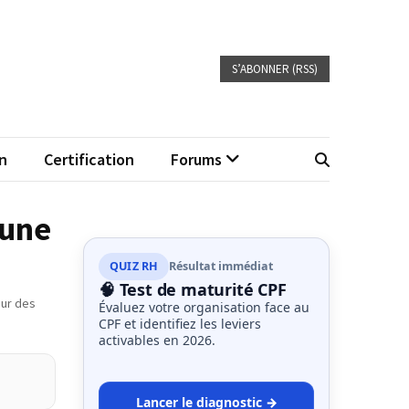
S’ABONNER (RSS)
n
Certification
Forums
'une
QUIZ RH
Résultat immédiat
🧠 Test de maturité CPF
ur des
Évaluez votre organisation face au
CPF et identifiez les leviers
activables en 2026.
Lancer le diagnostic →