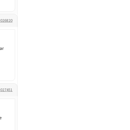
1026820
ar
1027451
e