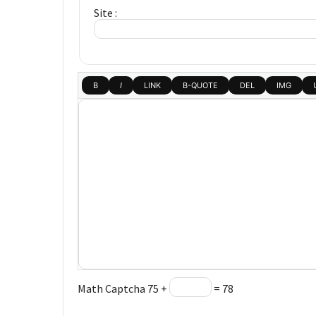
Agenda
Site :
(159)
Interviews
(108)
Rubrique
RH
(93)
Droit
de
la
formation
(71)
Offre
de
Math Captcha
75 +
= 78
formation