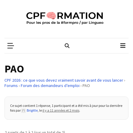
Skip
Skip
to
to
content
content
ARTICLES
RÉCENTS
CPFORMATION
Média des pros de la #formpro – par Lingueo©
Qualiopi
V2
:
ce
PAO
qui
est
CPF 2026 : ce que vous devez vraiment savoir avant de vous lancer
›
réussi,
Forums
›
Forum des demandeurs d’emploi
›
PAO
ce
qui
doit
Ce sujet contient 1 réponse, 1 participant et a été mis à jour pour la dernière
fois par
Brigitte
, le
il y a 11 années et 2 mois
.
aller
plus
loin
2 sujets de 1 à 2 (sur un total de 2)