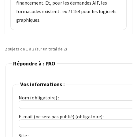
financement. Et, pour les demandes AIF, les
ce
que
formacodes existent : ex 71154 pour les logiciels
les
graphiques.
employeurs
et
les
organismes
2 sujets de 1 à 2 (sur un total de 2)
de
formation
Répondre à : PAO
doivent
désormais
déclarer
Vos informations :
Rapport
Nom (obligatoire) :
Sénat
sur
E-mail (ne sera pas publié) (obligatoire) :
le
CPF
:
Site :