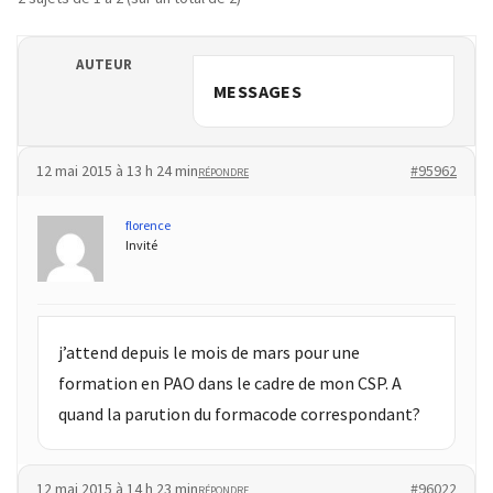
TVA,
subrogation,
AUTEUR
remboursement
MESSAGES
:
ce
qui
12 mai 2015 à 13 h 24 min
#95962
RÉPONDRE
va
réellement
florence
changer
Invité
dans
le
financement
des
j’attend depuis le mois de mars pour une
formations
formation en PAO dans le cadre de mon CSP. A
par
quand la parution du formacode correspondant?
les
OPCO
12 mai 2015 à 14 h 23 min
#96022
RÉPONDRE