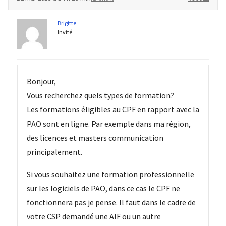
Passeport
de
Brigitte
compétences
Invité
:
le
CV
certifié
Bonjour,
qui
Vous recherchez quels types de formation?
change
Les formations éligibles au CPF en rapport avec la
la
donne
PAO sont en ligne. Par exemple dans ma région,
pour
des licences et masters communication
les
principalement.
DRH
Si vous souhaitez une formation professionnelle
Passeport
sur les logiciels de PAO, dans ce cas le CPF ne
de
fonctionnera pas je pense. Il faut dans le cadre de
prévention
votre CSP demandé une AIF ou un autre
: