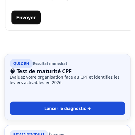
Agenda
(159)
Envoyer
Interviews
(108)
Rubrique
RH
(93)
QUIZ RH
Résultat immédiat
🧠 Test de maturité CPF
Droit
Évaluez votre organisation face au CPF et identifiez les
de
leviers activables en 2026.
la
formation
(71)
Lancer le diagnostic →
Offre
de
formation
RDV INDIVIDUEL
Échange