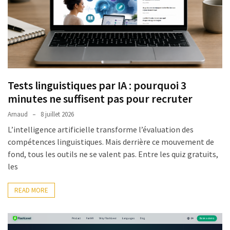
TVA,
subrogation,
remboursement
:
ce
qui
Tests linguistiques par IA : pourquoi 3
va
minutes ne suffisent pas pour recruter
réellement
changer
Arnaud
8 juillet 2026
dans
L’intelligence artificielle transforme l’évaluation des
le
compétences linguistiques. Mais derrière ce mouvement de
financement
fond, tous les outils ne se valent pas. Entre les quiz gratuits,
des
les
formations
par
READ MORE
les
OPCO