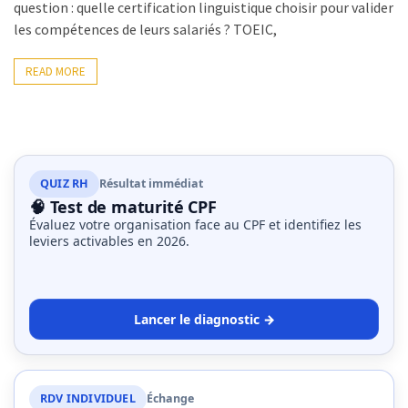
question : quelle certification linguistique choisir pour valider
les
les compétences de leurs salariés ? TOEIC,
5
chiffres
READ MORE
que
tout
DRH
devrait
retenir
QUIZ RH
Résultat immédiat
pour
🧠 Test de maturité CPF
2027
Évaluez votre organisation face au CPF et identifiez les
leviers activables en 2026.
MOST
USED
CATEGORIES
Lancer le diagnostic →
News
(1 096)
RDV INDIVIDUEL
Échange