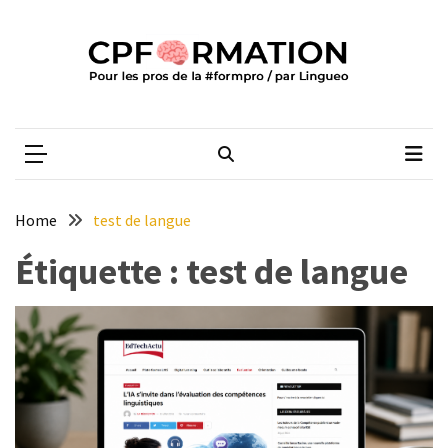
Skip
Skip
to
to
content
content
ARTICLES
RÉCENTS
CPFORMATION
Média des pros de la #formpro – par Lingueo©
Qualiopi
V2
:
ce
Home
test de langue
qui
est
Étiquette :
test de langue
réussi,
ce
qui
doit
aller
plus
loin