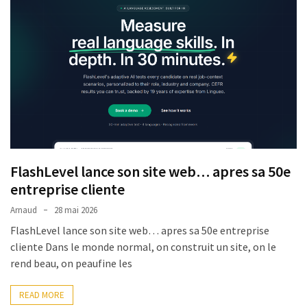
Passeport
de
compétences
:
le
CV
certifié
qui
change
la
donne
FlashLevel lance son site web… apres sa 50e
pour
entreprise cliente
les
Arnaud
28 mai 2026
DRH
FlashLevel lance son site web… apres sa 50e entreprise
cliente Dans le monde normal, on construit un site, on le
Passeport
rend beau, on peaufine les
de
prévention
READ MORE
: