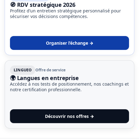
Agenda
🧭 RDV stratégique 2026
(159)
Profitez d’un entretien stratégique personnalisé pour
sécuriser vos décisions compétences.
Interviews
(108)
Organiser l’échange →
Rubrique
RH
(93)
LINGUEO
Offre de service
Droit
🌍 Langues en entreprise
de
Accédez à nos tests de positionnement, nos coachings et
la
notre certification professionnelle.
formation
(71)
Découvrir nos offres →
Offre
de
formation