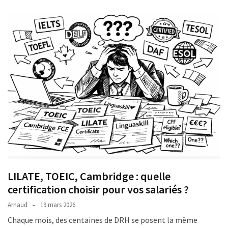
ce
que
les
employeurs
et
les
organismes
de
formation
doivent
désormais
déclarer
Rapport
Sénat
LILATE, TOEIC, Cambridge : quelle
sur
certification choisir pour vos salariés ?
le
Arnaud
19 mars 2026
CPF
Chaque mois, des centaines de DRH se posent la même
: