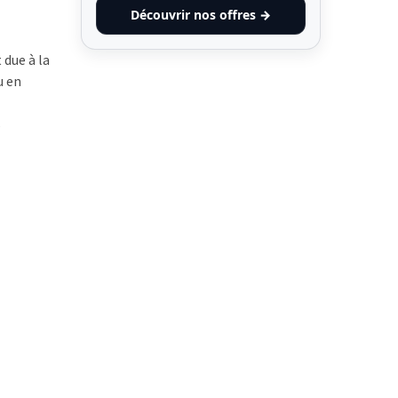
Découvrir nos offres →
 due à la
u en
s