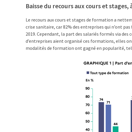
Passeport
Baisse du recours aux cours et stages,
de
compétences
Le recours aux cours et stages de formation a nette
:
crise sanitaire, car 82% des entreprises qui n’ont pas
le
2019. Cependant, la part des salariés formés via des c
CV
d’entreprises aient organisé ces formations, elles on
certifié
modalités de formation ont gagné en popularité, tell
qui
change
la
donne
pour
les
DRH
Passeport
de
prévention
: