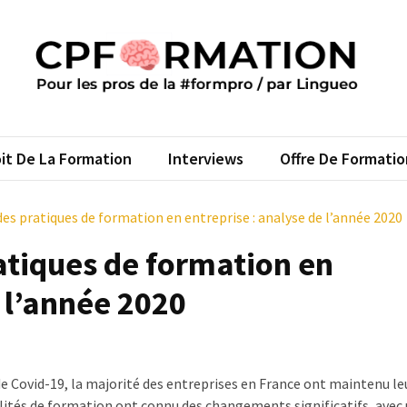
FORMATION
s pros de la #formpro – par Lingueo©
it De La Formation
Interviews
Offre De Formatio
s pratiques de formation en entreprise : analyse de l’année 2020
atiques de formation en
e l’année 2020
 de Covid-19, la majorité des entreprises en France ont maintenu le
lités de formation ont connu des changements significatifs, avec