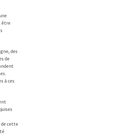
 une
 être
es
igne, des
es de
pondent
es.
s à ces
ent
quises
 de cette
ité