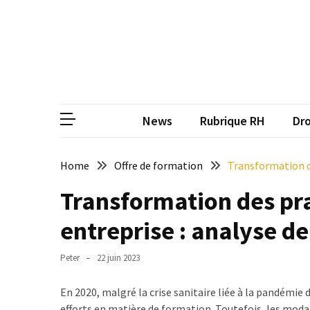
Skip
Skip
to
to
content
content
ARTICLES
RÉCENTS
CP
Média de
Qualiopi
V2
News
Rubrique RH
Dro
:
ce
qui
Home
Offre de formation
Transformation de
est
Transformation des pr
réussi,
ce
entreprise : analyse d
qui
doit
Peter
22 juin 2023
aller
plus
En 2020, malgré la crise sanitaire liée à la pandémie
loin
efforts en matière de formation. Toutefois, les moda