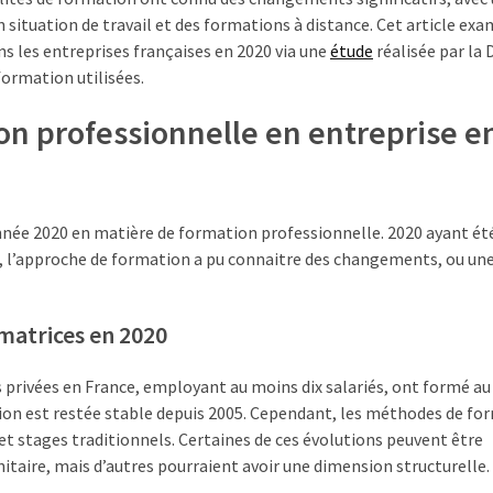
ituation de travail et des formations à distance. Cet article exa
ns les entreprises françaises en 2020 via une
étude
réalisée par la
formation utilisées.
on professionnelle en entreprise e
’année 2020 en matière de formation professionnelle. 2020 ayant é
19, l’approche de formation a pu connaitre des changements, ou un
rmatrices en 2020
es privées en France, employant au moins dix salariés, ont formé a
ion est restée stable depuis 2005. Cependant, les méthodes de fo
et stages traditionnels. Certaines de ces évolutions peuvent être
nitaire, mais d’autres pourraient avoir une dimension structurelle.