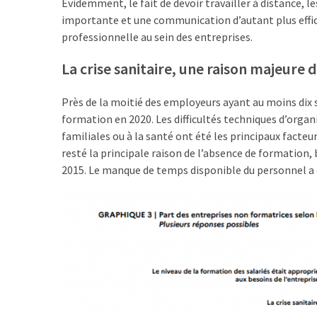
Evidemment, le fait de devoir travailler à distance, 
les
importante et une communication d’autant plus effi
5
professionnelle au sein des entreprises.
chiffres
que
La crise sanitaire, une raison majeure
tout
DRH
Près de la moitié des employeurs ayant au moins dix sa
devrait
formation en 2020. Les difficultés techniques d’organ
retenir
familiales ou à la santé ont été les principaux facte
pour
resté la principale raison de l’absence de formation
2027
2015. Le manque de temps disponible du personnel a
MOST
USED
CATEGORIES
News
(1 096)