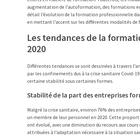
augmentation de l’autoformation, des formations en s
TVA,
détail l’évolution de la formation professionnelle da
subrogation,
en mettant l’accent sur les différentes modalités de 
remboursement
:
Les tendances de la formati
ce
qui
2020
va
réellement
Différentes tendances se sont dessinées à travers l
changer
par les confinements dus à la crise sanitaire Covid-
dans
certaine stabilité sous certaines formes.
le
financement
Stabilité de la part des entreprises fo
des
formations
Malgré la crise sanitaire, environ 76% des entrepris
par
un membre de leur personnel en 2020. Cette proport
les
ont évolué, avec une diminution du recours aux cours 
OPCO
attribuées à l’adaptation nécessaire à la situation sa