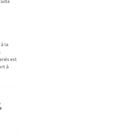
ivité
 à la
s
ariés est
ort à