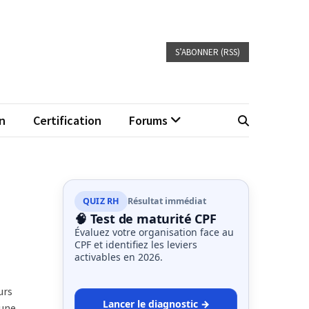
S’ABONNER (RSS)
n
Certification
Forums
QUIZ RH
Résultat immédiat
🧠 Test de maturité CPF
Évaluez votre organisation face au
CPF et identifiez les leviers
activables en 2026.
urs
Lancer le diagnostic →
 une