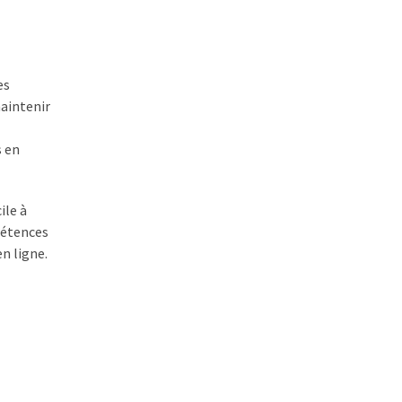
es
maintenir
s en
ile à
mpétences
n ligne.