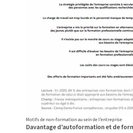
Agenda
(159)
Interviews
(108)
Rubrique
RH
(93)
Droit
de
la
formation
(71)
Offre
Motifs de non-formation au sein de l’entreprise
de
Davantage d’autoformation et de forma
formation