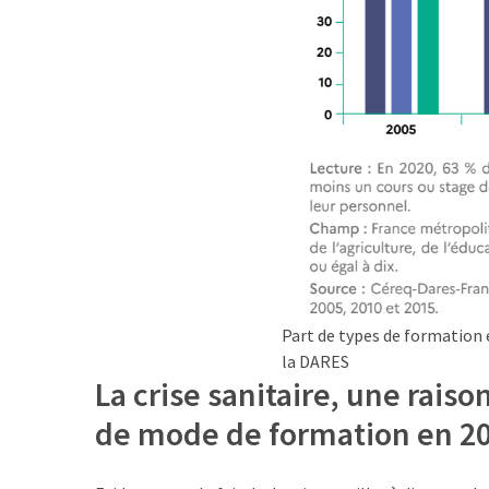
ce
que
les
employeurs
et
les
organismes
de
formation
doivent
désormais
déclarer
Part de types de formation e
Rapport
la DARES
Sénat
La crise sanitaire, une rai
sur
de mode de formation en 2
le
CPF
: