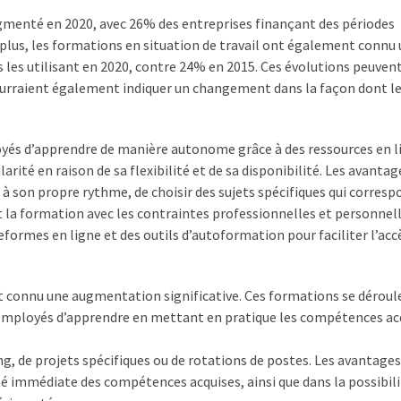
gmenté en 2020, avec 26% des entreprises finançant des périodes
lus, les formations en situation de travail ont également connu
 les utilisant en 2020, contre 24% en 2015. Ces évolutions peuvent
 pourraient également indiquer un changement dans la façon dont l
yés d’apprendre de manière autonome grâce à des ressources en l
arité en raison de sa flexibilité et de sa disponibilité. Les avantag
 à son propre rythme, de choisir des sujets spécifiques qui corres
nt la formation avec les contraintes professionnelles et personnell
ormes en ligne et des outils d’autoformation pour faciliter l’accè
t connu une augmentation significative. Ces formations se déroul
x employés d’apprendre en mettant en pratique les compétences ac
g, de projets spécifiques ou de rotations de postes. Les avantages
té immédiate des compétences acquises, ainsi que dans la possibil