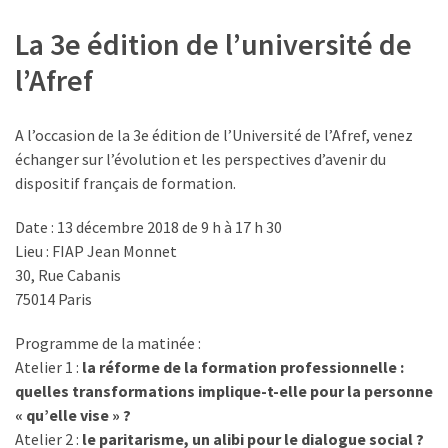
TVA,
La 3e édition de l’université de
subrogation,
l’Afref
remboursement
:
ce
A l’occasion de la 3e édition de l’Université de l’Afref, venez
qui
échanger sur l’évolution et les perspectives d’avenir du
va
dispositif français de formation.
réellement
changer
Date : 13 décembre 2018 de 9 h à 17 h 30
dans
Lieu : FIAP Jean Monnet
le
30, Rue Cabanis
financement
75014 Paris
des
formations
Programme de la matinée :
par
Atelier 1 :
la réforme de la formation professionnelle :
les
quelles transformations implique-t-elle pour la personne
OPCO
« qu’elle vise » ?
Atelier 2 :
le paritarisme, un alibi pour le dialogue social ?