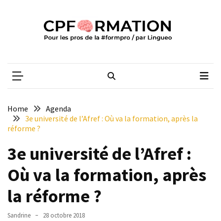
Skip
Skip
to
to
content
content
ARTICLES
RÉCENTS
CPFORMATION
Média des pros de la #formpro – par Lingueo©
Qualiopi
V2
:
ce
Home
Agenda
qui
3e université de l’Afref : Où va la formation, après la
est
réforme ?
réussi,
3e université de l’Afref :
ce
qui
Où va la formation, après
doit
aller
la réforme ?
plus
loin
Sandrine
28 octobre 2018