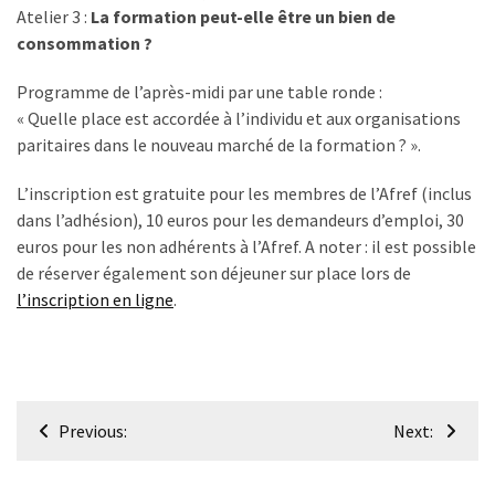
Passeport
Atelier 3 :
La formation peut-elle être un bien de
de
consommation ?
compétences
:
Programme de l’après-midi par une table ronde :
le
« Quelle place est accordée à l’individu et aux organisations
CV
paritaires dans le nouveau marché de la formation ? ».
certifié
qui
L’inscription est gratuite pour les membres de l’Afref (inclus
change
dans l’adhésion), 10 euros pour les demandeurs d’emploi, 30
la
euros pour les non adhérents à l’Afref. A noter : il est possible
donne
de réserver également son déjeuner sur place lors de
pour
l’inscription en ligne
.
les
DRH
Passeport
Navigation
de
Previous:
Next:
de
prévention
: