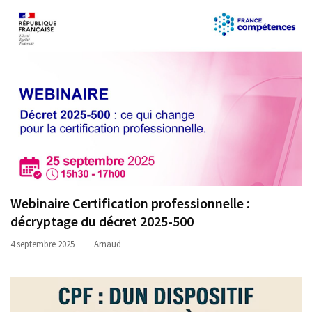
les
5
chiffres
que
tout
DRH
devrait
retenir
pour
2027
Webinaire Certification professionnelle :
MOST
décryptage du décret 2025-500
USED
CATEGORIES
4 septembre 2025
Arnaud
News
(1 096)