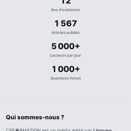
12
Ans d'existence
1 567
Articles publiés
5 000+
Lecteurs par jour
1 000+
Questions forum
Qui sommes-nous ?
CPF🧠RMATION est un média édité par
Lingueo
,