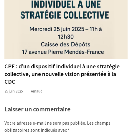
Agenda
(159)
Interviews
(108)
Rubrique
RH
(93)
CPF : d’un dispositif individuel à une stratégie
Droit
collective, une nouvelle vision présentée à la
de
CDC
la
25 juin 2025
Arnaud
formation
(71)
Laisser un commentaire
Offre
de
Votre adresse e-mail ne sera pas publiée.
Les champs
formation
obligatoires sont indiqués avec
*