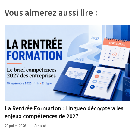
l’article
ce
Vous aimerez aussi lire :
que
les
employeurs
et
les
organismes
de
formation
doivent
désormais
déclarer
Rapport
Sénat
La Rentrée Formation : Lingueo décryptera les
sur
enjeux compétences de 2027
le
CPF
20 juillet 2026
Arnaud
: