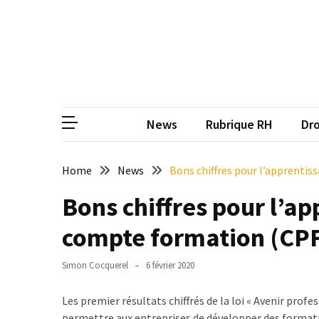
Skip
Skip
to
to
content
content
ARTICLES
RÉCENTS
CP
Média de
Qualiopi
V2
News
Rubrique RH
Dro
:
ce
qui
Home
News
Bons chiffres pour l’apprenti
est
Bons chiffres pour l’ap
réussi,
ce
compte formation (CP
qui
doit
Simon Cocquerel
6 février 2020
aller
plus
Les premier résultats chiffrés de la loi « Avenir profes
loin
permettre aux entreprises de développer des formati