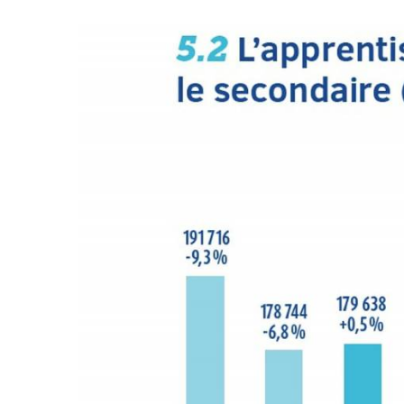
Agenda
(159)
Interviews
(108)
Rubrique
RH
(93)
Droit
de
la
formation
(71)
Offre
de
formation