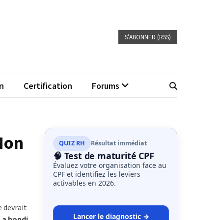
S’ABONNER (RSS)
n
Certification
Forums
 Mon
QUIZ RH
Résultat immédiat
🧠 Test de maturité CPF
Évaluez votre organisation face au
CPF et identifiez les leviers
activables en 2026.
e devrait
Lancer le diagnostic →
 a bondi