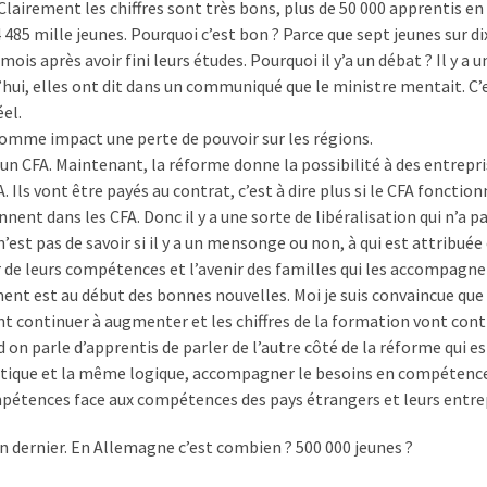
Clairement les chiffres sont très bons, plus de 50 000 apprentis en
5 mille jeunes. Pourquoi c’est bon ? Parce que sept jeunes sur dix
ois après avoir fini leurs études. Pourquoi il y’a un débat ? Il y a 
’hui, elles ont dit dans un communiqué que le ministre mentait. C’
el.
comme impact une perte de pouvoir sur les régions.
ur un CFA. Maintenant, la réforme donne la possibilité à des entrepri
Ils vont être payés au contrat, c’est à dire plus si le CFA fonction
nnent dans les CFA. Donc il y a une sorte de libéralisation qui n’a p
’est pas de savoir si il y a un mensonge ou non, à qui est attribuée
ir de leurs compétences et l’avenir des familles qui les accompagne
ent est au début des bonnes nouvelles. Moi je suis convaincue que 
nt continuer à augmenter et les chiffres de la formation vont cont
 on parle d’apprentis de parler de l’autre côté de la réforme qui es
ptique et la même logique, accompagner le besoins en compétenc
pétences face aux compétences des pays étrangers et leurs entrep
n dernier. En Allemagne c’est combien ? 500 000 jeunes ?