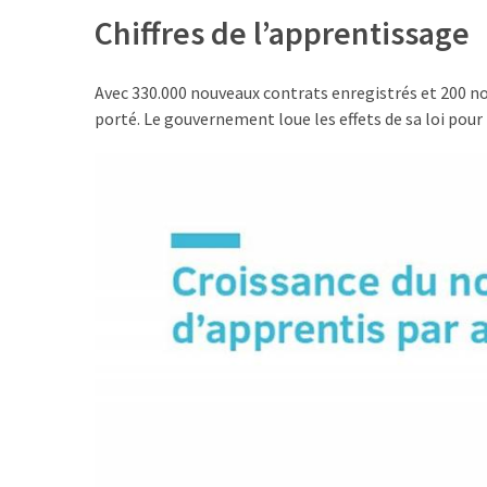
Passeport
Chiffres de l’apprentissage
de
compétences
:
Avec 330.000 nouveaux contrats enregistrés et 200 no
le
porté. Le gouvernement loue les effets de sa loi pour
CV
certifié
qui
change
la
donne
pour
les
DRH
Passeport
de
prévention
: