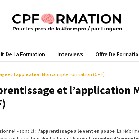
FORMATION
s pros de la #formpro – par Lingueo©
it De La Formation
Interviews
Offre De Formatio
ssage et l’application Mon compte formation (CPF)
prentissage et l’application
F)
sionnel » sont là :
l’apprentissage a le vent en poupe
. La réform
ons sur les métiers dont elles ont besoin.
Le nombre d’apprentis