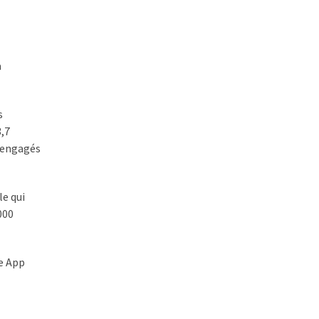
à
s
3,7
s engagés
le qui
000
ne App