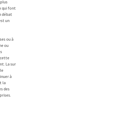
 plus
 qui font
un débat
est un
ses ou à
ne ou
as
 cette
nt. La sur
le
inuer à
t la
es des
rises.