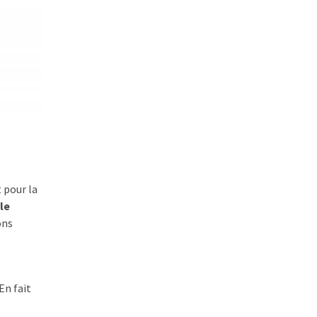
t pour la
le
ons
En fait