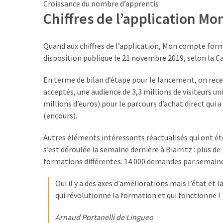
Croissance du nombre d’apprentis
les
Chiffres de l’application M
5
chiffres
que
Quand aux chiffres de l’application, Mon compte form
tout
disposition publique le 21 novembre 2019, selon la C
DRH
devrait
En terme de bilan d’étape pour le lancement, on rec
retenir
acceptés, une audience de 3,3 millions de visiteurs un
pour
millions d’euros) pour le parcours d’achat direct qui a
2027
(encours).
Autres éléments intéressants réactualisés qui ont été
s’est déroulée la semaine dernière à Biarritz : plus 
MOST
USED
formations différentes. 14 000 demandes par semai
CATEGORIES
Oui il y a des axes d’améliorations mais l’état et
News
qui révolutionne la formation et qui fonctionne !
(1 096)
Arnaud Portanelli de Lingueo