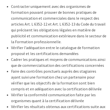
les
Contracter uniquement avec des organismes de
5
formation pouvant prouver de bonnes pratiques de
chiffres
communication et commerciales dans le respect des
que
articles Art. L 6352-12 et Art. L 6352-13 du Code du travail
tout
qui précisent les obligations légales en matière de
DRH
publicité et communication extérieure dans le secteur de
devrait
la Formation professionnelle.
retenir
Vérifier l’adéquation entre le catalogue de formation
pour
proposé et les certifications demandées
2027
Cadrer les pratiques et moyens de communications ainsi
que de commercialisation des certifications concernées
Faire des contrôles ponctuels auprès des stagiaires
MOST
ayant suivi une formation chez un partenaire pour
USED
vérifier que les objectifs de la formation sont bien
CATEGORIES
compris et en adéquation avec la certification délivrée
Vérifier la conformité communication faite par les
News
organismes quant à la certification délivrée
(1 096)
Vérifier les résultats obtenus aux certifications suite aux