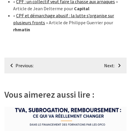
«
CPF : un collectif veut faire la chasse aux arnaques
»
Article de Jean Delterme pour
Capital
«
CPF et démarchage abusif : la lutte s’organise sur
plusieurs fronts
» Article de Philippe Guerrier pour
rhmatin
Navigation
Previous:
Next:
de
l’article
Vous aimerez aussi lire :