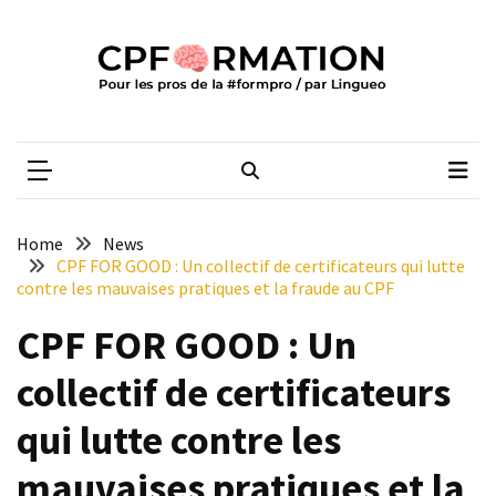
Skip
Skip
to
to
content
content
ARTICLES
RÉCENTS
CPFORMATION
Média des pros de la #formpro – par Lingueo©
Qualiopi
V2
:
ce
Home
News
qui
CPF FOR GOOD : Un collectif de certificateurs qui lutte
est
contre les mauvaises pratiques et la fraude au CPF
réussi,
CPF FOR GOOD : Un
ce
qui
collectif de certificateurs
doit
aller
qui lutte contre les
plus
loin
mauvaises pratiques et la