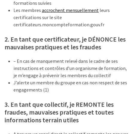
formations suivies
Agenda
Les membres
accrochent mensuellement
leurs
(159)
certifications sur le site
Interviews
certificateurs.moncompteformation.gouv.fr
(108)
2. En tant que certificateur, je DÉNONCE les
Rubrique
mauvaises pratiques et les fraudes
RH
(93)
– En cas de manquement relevé dans le cadre de ses
instructions et contrôles d’un organisme de formation,
Droit
je m’engage à prévenir les membres du collectif
de
J’alerte un membre du groupe en cas non respect de ses
la
engagements (1)
formation
(71)
3. En tant que collectif, je REMONTE les
fraudes, mauvaises pratiques et toutes
Offre
informations terrain utiles
de
formation
A travers un canal direct le collectif remonte les preuves