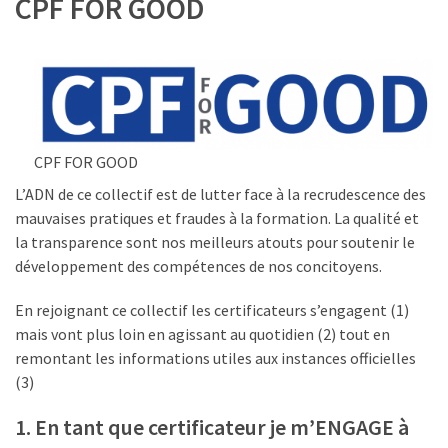
CPF FOR GOOD
ce
que
les
employeurs
et
les
organismes
CPF FOR GOOD
de
L’ADN de ce collectif est de lutter face à la recrudescence des
formation
mauvaises pratiques et fraudes à la formation. La qualité et
doivent
la transparence sont nos meilleurs atouts pour soutenir le
désormais
développement des compétences de nos concitoyens.
déclarer
En rejoignant ce collectif les certificateurs s’engagent (1)
Rapport
mais vont plus loin en agissant au quotidien (2) tout en
Sénat
remontant les informations utiles aux instances officielles
sur
(3)
le
CPF
1. En tant que certificateur je m’ENGAGE à
: