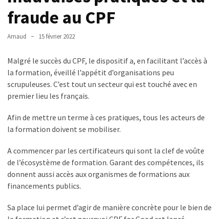
fraude au CPF
TVA,
subrogation,
remboursement
Arnaud
15 février 2022
:
ce
Malgré le succès du CPF, le dispositif a, en facilitant l’accès à
qui
la formation, éveillé l’appétit d’organisations peu
va
scrupuleuses. C’est tout un secteur qui est touché avec en
réellement
premier lieu les français.
changer
dans
Afin de mettre un terme à ces pratiques, tous les acteurs de
le
la formation doivent se mobiliser.
financement
A commencer par les certificateurs qui sont la clef de voûte
des
de l’écosystème de formation. Garant des compétences, ils
formations
donnent aussi accès aux organismes de formations aux
par
financements publics.
les
OPCO
Sa place lui permet d’agir de manière concrète pour le bien de
la formation et c’est pourquoi CPF for Good est lancé.