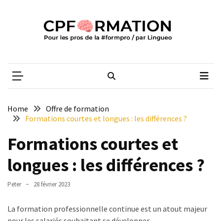
Skip
Skip
to
to
content
content
ARTICLES
RÉCENTS
CPFORMATION
Média des pros de la #formpro – par Lingueo©
Qualiopi
V2
:
ce
Home
Offre de formation
qui
Formations courtes et longues : les différences ?
est
Formations courtes et
réussi,
ce
longues : les différences ?
qui
doit
Peter
28 février 2023
aller
plus
La formation professionnelle continue est un atout majeur
loin
pour les salariés souhaitant se développer