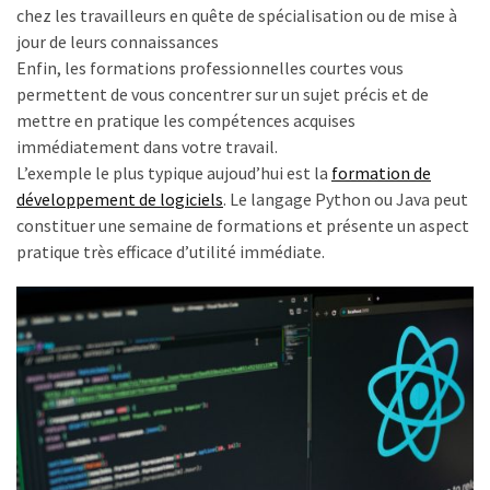
chez les travailleurs en quête de spécialisation ou de mise à
les
jour de leurs connaissances
5
Enfin, les formations professionnelles courtes vous
chiffres
permettent de vous concentrer sur un sujet précis et de
que
mettre en pratique les compétences acquises
tout
immédiatement dans votre travail.
DRH
L’exemple le plus typique aujoud’hui est la
formation de
devrait
développement de logiciels
. Le langage Python ou Java peut
retenir
constituer une semaine de formations et présente un aspect
pour
pratique très efficace d’utilité immédiate.
2027
MOST
USED
CATEGORIES
News
(1 096)