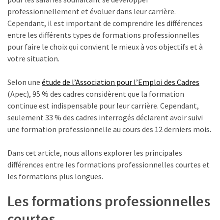
professionnellement et évoluer dans leur carrière.
TVA,
Cependant, il est important de comprendre les différences
subrogation,
entre les différents types de formations professionnelles
remboursement
pour faire le choix qui convient le mieux à vos objectifs et à
:
votre situation.
ce
qui
Selon une
étude de l’Association pour l’Emploi des Cadres
va
(Apec), 95 % des cadres considèrent que la formation
réellement
continue est indispensable pour leur carrière. Cependant,
changer
seulement 33 % des cadres interrogés déclarent avoir suivi
dans
une formation professionnelle au cours des 12 derniers mois.
le
financement
Dans cet article, nous allons explorer les principales
des
différences entre les formations professionnelles courtes et
formations
les formations plus longues.
par
les
Les formations professionnelles
OPCO
courtes