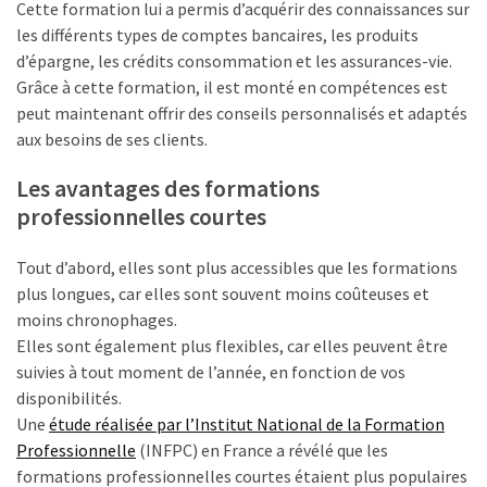
Cette formation lui a permis d’acquérir des connaissances sur
ce
les différents types de comptes bancaires, les produits
que
d’épargne, les crédits consommation et les assurances-vie.
les
Grâce à cette formation, il est monté en compétences est
employeurs
peut maintenant offrir des conseils personnalisés et adaptés
et
aux besoins de ses clients.
les
organismes
Les avantages des formations
de
professionnelles courtes
formation
doivent
Tout d’abord, elles sont plus accessibles que les formations
désormais
plus longues, car elles sont souvent moins coûteuses et
déclarer
moins chronophages.
Elles sont également plus flexibles, car elles peuvent être
Rapport
suivies à tout moment de l’année, en fonction de vos
Sénat
disponibilités.
sur
Une
étude réalisée par l’Institut National de la Formation
le
Professionnelle
(INFPC) en France a révélé que les
CPF
formations professionnelles courtes étaient plus populaires
: