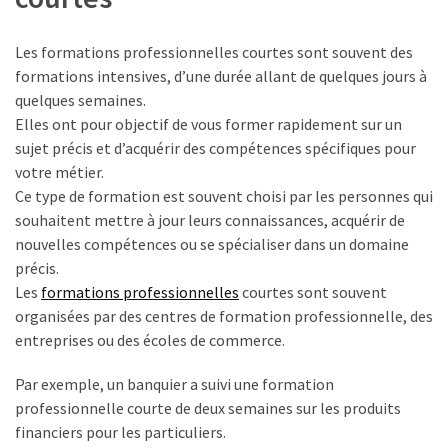
Passeport
de
Les formations professionnelles courtes sont souvent des
compétences
formations intensives, d’une durée allant de quelques jours à
:
quelques semaines.
le
Elles ont pour objectif de vous former rapidement sur un
CV
sujet précis et d’acquérir des compétences spécifiques pour
certifié
votre métier.
qui
Ce type de formation est souvent choisi par les personnes qui
change
souhaitent mettre à jour leurs connaissances, acquérir de
la
nouvelles compétences ou se spécialiser dans un domaine
donne
précis.
pour
Les
formations professionnelles
courtes sont souvent
les
organisées par des centres de formation professionnelle, des
DRH
entreprises ou des écoles de commerce.
Passeport
Par exemple, un banquier a suivi une formation
de
professionnelle courte de deux semaines sur les produits
prévention
financiers pour les particuliers.
: