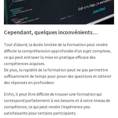
Agenda
(159)
Interviews
(108)
Cependant, quelques inconvénients…
Rubrique
Tout d’abord, la durée limitée de la formation peut rendre
RH
difficile la compréhension approfondie d’un sujet complexe,
(93)
ce qui peut entraver la mise en pratique efficace des
compétences acquises.
Droit
De plus, la rapidité de la formation peut ne pas permettre
de
suffisamment de temps pour poser des questions et obtenir
la
des réponses en profondeur.
formation
(71)
Enfin, il peut être difficile de trouver une formation qui
correspond parfaitement à vos besoins et à votre niveau de
Offre
compétence, ce qui peut rendre l’expérience peu
de
satisfaisante pour certains participants.
formation