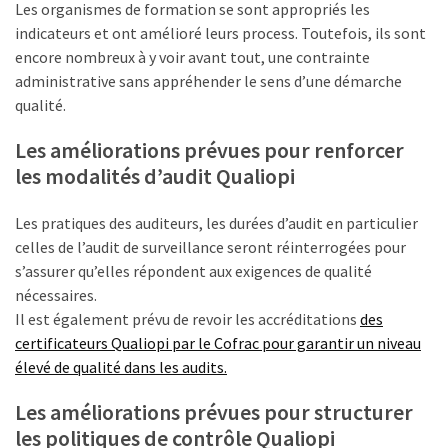
Les organismes de formation se sont appropriés les
les
indicateurs et ont amélioré leurs process. Toutefois, ils sont
5
encore nombreux à y voir avant tout, une contrainte
chiffres
administrative sans appréhender le sens d’une démarche
que
qualité.
tout
DRH
Les améliorations prévues pour renforcer
devrait
les modalités d’audit Qualiopi
retenir
pour
Les pratiques des auditeurs, les durées d’audit en particulier
2027
celles de l’audit de surveillance seront réinterrogées pour
s’assurer qu’elles répondent aux exigences de qualité
nécessaires.
MOST
Il est également prévu de revoir les accréditations
des
USED
CATEGORIES
certificateurs Qualiopi par le Cofrac pour garantir un niveau
élevé de qualité dans les audits.
News
Les améliorations prévues pour structurer
(1 096)
les politiques de contrôle Qualiopi