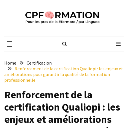
Skip
Skip
to
to
content
content
ARTICLES
RÉCENTS
CPFORMATION
Média des pros de la #formpro – par Lingueo©
Qualiopi
V2
:
ce
Home
Certification
qui
Renforcement de la certification Qualiopi : les enjeux et
est
améliorations pour garantir la qualité de la formation
professionnelle
réussi,
ce
Renforcement de la
qui
doit
certification Qualiopi : les
aller
plus
enjeux et améliorations
loin