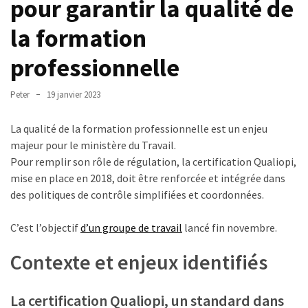
pour garantir la qualité de
TVA,
la formation
subrogation,
remboursement
professionnelle
:
ce
Peter
19 janvier 2023
qui
va
La qualité de la formation professionnelle est un enjeu
réellement
majeur pour le ministère du Travail.
changer
Pour remplir son rôle de régulation, la certification Qualiopi,
dans
mise en place en 2018, doit être renforcée et intégrée dans
le
des politiques de contrôle simplifiées et coordonnées.
financement
des
C’est l’objectif
d’un groupe de travail
lancé fin novembre.
formations
par
Contexte et enjeux identifiés
les
OPCO
La certification Qualiopi, un standard dans