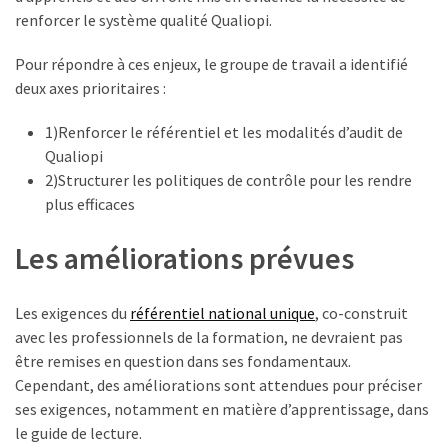
ce
renforcer le système qualité Qualiopi.
que
les
Pour répondre à ces enjeux, le groupe de travail a identifié
employeurs
deux axes prioritaires :
et
les
1)Renforcer le référentiel et les modalités d’audit de
organismes
Qualiopi
de
2)Structurer les politiques de contrôle pour les rendre
formation
plus efficaces
doivent
Les améliorations prévues
désormais
déclarer
Les exigences du
référentiel national unique
, co-construit
Rapport
avec les professionnels de la formation, ne devraient pas
Sénat
être remises en question dans ses fondamentaux.
sur
Cependant, des améliorations sont attendues pour préciser
le
ses exigences, notamment en matière d’apprentissage, dans
CPF
le guide de lecture.
: