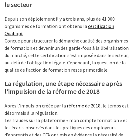
Passeport
le secteur
de
compétences
Depuis son déploiement il y a trois ans, plus de 41 300
:
organismes de formation ont obtenu la
certification
le
Qualiopi.
CV
Conçue pour structurer la démarche qualité des organismes
certifié
de formation et devenir un des garde-fous à la libéralisation
qui
du marché, cette certification s’est imposée dans le secteur,
change
au-delà de l’obligation légale. Cependant, la question de la
la
qualité de l’action de formation reste primordiale.
donne
pour
La régulation, une étape nécessaire après
les
l’impulsion de la réforme de 2018
DRH
Après l’impulsion créée par la
réforme de 2018
, le temps est
Passeport
désormais à la régulation.
de
Les fraudes sur la plateforme « mon compte formation » et
prévention
les écarts observés dans les pratiques des employeurs
:
d’apprentis et des CFA ont mis en évidence la nécessité de