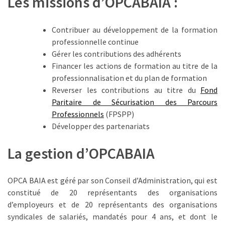
Les missions d’OPCABAIA :
Passeport
de
compétences
Contribuer au développement de la formation
:
professionnelle continue
le
Gérer les contributions des adhérents
CV
Financer les actions de formation au titre de la
certifié
professionnalisation et du plan de formation
qui
Reverser les contributions au titre du
Fond
change
Paritaire de Sécurisation des Parcours
la
Professionnels
(FPSPP)
donne
Développer des partenariats
pour
les
La gestion d’OPCABAIA
DRH
OPCA BAIA est géré par son Conseil d’Administration, qui est
Passeport
constitué de 20 représentants des organisations
de
d’employeurs et de 20 représentants des organisations
prévention
syndicales de salariés, mandatés pour 4 ans, et dont le
: