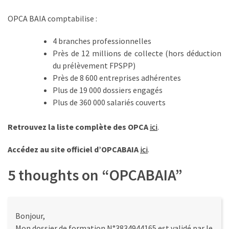
les
OPCA BAIA comptabilise :
5
chiffres
4 branches professionnelles
que
Près de 12 millions de collecte (hors déduction
tout
du prélèvement FPSPP)
DRH
Près de 8 600 entreprises adhérentes
devrait
Plus de 19 000 dossiers engagés
retenir
Plus de 360 000 salariés couverts
pour
2027
Retrouvez la liste complète des OPCA
ici
.
Accédez au site officiel d’OPCABAIA
ici
.
MOST
USED
5 thoughts on “
OPCABAIA
”
CATEGORIES
News
(1 096)
Bonjour,
Mon dossier de formation N°3834944165 est validé par le