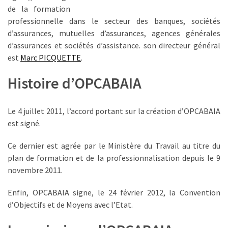
de la formation
TVA,
professionnelle dans le secteur des banques, sociétés
subrogation,
d’assurances, mutuelles d’assurances, agences générales
remboursement
d’assurances et sociétés d’assistance. son directeur général
:
est
Marc PICQUETTE
.
ce
qui
Histoire d’OPCABAIA
va
réellement
changer
Le 4 juillet 2011, l’accord portant sur la création d’OPCABAIA
dans
est signé.
le
Ce dernier est agrée par le Ministère du Travail au titre du
financement
plan de formation et de la professionnalisation depuis le 9
des
novembre 2011.
formations
par
Enfin, OPCABAIA signe, le 24 février 2012, la Convention
les
d’Objectifs et de Moyens avec l’Etat.
OPCO