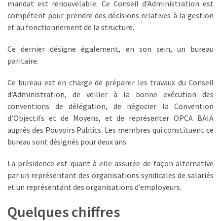
mandat est renouvelable. Ce Conseil d’Administration est
ce
compétent pour prendre des décisions relatives à la gestion
que
et au fonctionnement de la structure.
les
employeurs
Ce dernier désigne également, en son sein, un bureau
et
paritaire.
les
organismes
Ce bureau est en charge de préparer les travaux du Conseil
de
d’Administration, de veiller à la bonne exécution des
formation
conventions de délégation, de négocier la Convention
doivent
d’Objectifs et de Moyens, et de représenter OPCA BAIA
désormais
auprès des Pouvoirs Publics. Les membres qui constituent ce
déclarer
bureau sont désignés pour deux ans.
Rapport
La présidence est quant à elle assurée de façon alternative
Sénat
par un représentant des organisations syndicales de salariés
sur
et un représentant des organisations d’employeurs.
le
CPF
Quelques chiffres
: