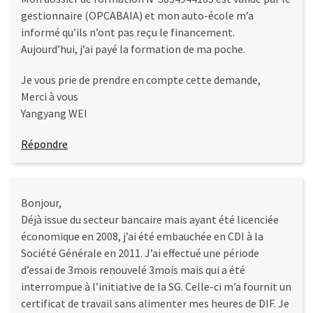
Agenda
gestionnaire (OPCABAIA) et mon auto-école m’a
(159)
informé qu’ils n’ont pas reçu le financement.
Aujourd’hui, j’ai payé la formation de ma poche.
Interviews
(108)
Je vous prie de prendre en compte cette demande,
Merci à vous
Rubrique
Yangyang WEI
RH
(93)
Répondre
Droit
de
la
Bonjour,
formation
Déjà issue du secteur bancaire mais ayant été licenciée
(71)
économique en 2008, j’ai été embauchée en CDI à la
Société Générale en 2011. J’ai effectué une période
Offre
d’essai de 3mois renouvelé 3mois mais qui a été
de
interrompue à l’initiative de la SG. Celle-ci m’a fournit un
formation
certificat de travail sans alimenter mes heures de DIF. Je