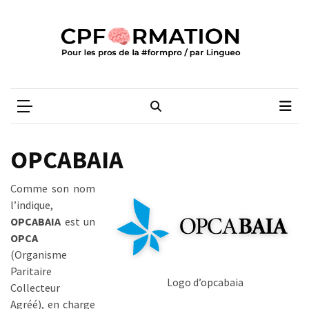
Skip
Skip
to
to
content
content
ARTICLES
RÉCENTS
CPFORMATION
Média des pros de la #formpro – par Lingueo©
Qualiopi
V2
:
ce
OPCABAIA
qui
est
Comme son nom
réussi,
l’indique,
ce
OPCABAIA
est un
qui
OPCA
doit
(Organisme
aller
Paritaire
plus
Logo d’opcabaia
Collecteur
loin
Agréé), en charge