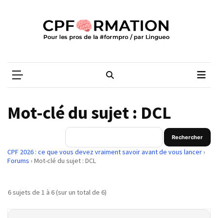
Skip
Skip
to
to
content
content
ARTICLES
RÉCENTS
CPFORMATION
Média des pros de la #formpro – par Lingueo©
Qualiopi
V2
:
ce
Mot-clé du sujet : DCL
qui
est
réussi,
ce
CPF 2026 : ce que vous devez vraiment savoir avant de vous lancer
›
qui
Forums
›
Mot-clé du sujet : DCL
doit
aller
6 sujets de 1 à 6 (sur un total de 6)
plus
loin