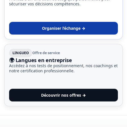
sécuriser vos décisions compétences.
les
5
chiffres
que
Organiser l’échange →
tout
DRH
devrait
retenir
LINGUEO
Offre de service
pour
🌍 Langues en entreprise
2027
Accédez à nos tests de positionnement, nos coachings et
notre certification professionnelle.
MOST
USED
Découvrir nos offres →
CATEGORIES
News
(1 096)