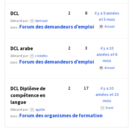
Passeport
de
2
8
DCL
il y a 9 années
compétences
et 5 mois
Démarré par :
bertrand
:
Forum des demandeurs d’emploi
Arnaud
dans :
le
CV
certifié
2
3
DCL arabe
il y a 10
qui
années et 6
Démarré par :
cristofini
change
mois
Forum des demandeurs d’emploi
dans :
la
Arnaud
donne
pour
les
2
17
DCL Diplôme de
il y a 10
DRH
années et 10
compétence en
mois
langue
Passeport
friant
Démarré par :
agathe
de
Forum des organismes de formation
dans :
prévention
: