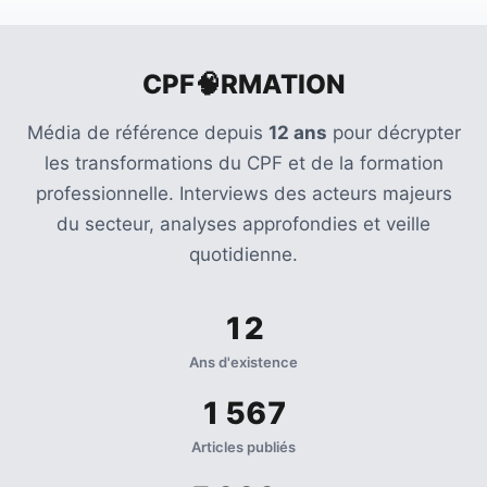
Agenda
(159)
CPF🧠RMATION
Interviews
(108)
Média de référence depuis
12 ans
pour décrypter
Rubrique
les transformations du CPF et de la formation
RH
professionnelle. Interviews des acteurs majeurs
(93)
du secteur, analyses approfondies et veille
quotidienne.
Droit
de
la
12
formation
Ans d'existence
(71)
1 567
Offre
de
Articles publiés
formation