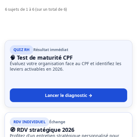
ce
6 sujets de 1 à 6 (sur un total de 6)
que
les
employeurs
et
les
organismes
QUIZ RH
Résultat immédiat
de
🧠 Test de maturité CPF
formation
Évaluez votre organisation face au CPF et identifiez les
doivent
leviers activables en 2026.
désormais
déclarer
Lancer le diagnostic →
Rapport
Sénat
sur
le
RDV INDIVIDUEL
Échange
CPF
🧭 RDV stratégique 2026
:
Profitez d’un entretien stratégique personnalisé pour