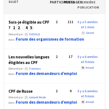
PARTICIPANTS
MESSAGES
SUJET
DERNIÈRE
TVA,
PUBLICATION
subrogation,
remboursement
2
111
Suis-je éligible au CPF
il y a 5 années
:
et 1 mois
?
1
2
4
5
…
ce
Gerard
qui
Démarré par :
GUEVILLE
Forum des organismes de formation
dans :
va
réellement
changer
2
17
Les nouvelles langues
il y a 6 années
dans
et 9 mois
éligibles au CPF
le
Arnaud
Démarré par :
Francesca
financement
Forum des demandeurs d’emploi
dans :
des
formations
par
2
4
CPF de Russe
il y a 6 années
les
et 9 mois
Démarré par :
Lompret Nicole
OPCO
Forum des demandeurs d’emploi
Arnaud
dans :