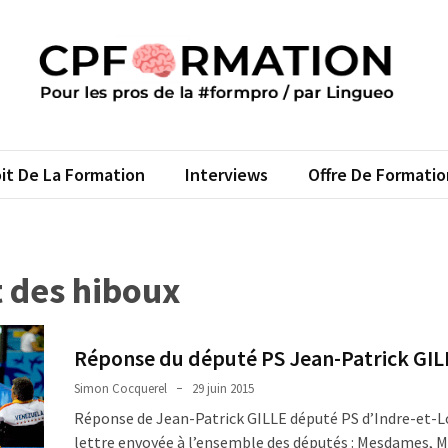
FORMATION
s pros de la #formpro – par Lingueo©
it De La Formation
Interviews
Offre De Formatio
des hiboux
Réponse du député PS Jean-Patrick GIL
Simon Cocquerel
29 juin 2015
Réponse de Jean-Patrick GILLE député PS d’Indre-et-Lo
lettre envoyée à l’ensemble des députés : Mesdames, M