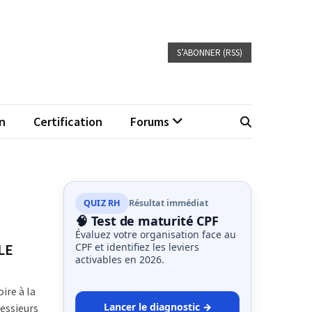
S’ABONNER (RSS)
n
Certification
Forums
QUIZ RH
Résultat immédiat
🧠 Test de maturité CPF
Évaluez votre organisation face au
LE
CPF et identifiez les leviers
activables en 2026.
ire à la
Lancer le diagnostic →
essieurs