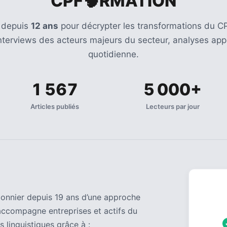
CPF🧠RMATION
 depuis
12 ans
pour décrypter les transformations du CP
Interviews des acteurs majeurs du secteur, analyses appr
quotidienne.
1 567
5 000+
Articles publiés
Lecteurs par jour
pionnier depuis 19 ans d’une approche
accompagne entreprises et actifs du
s linguistiques grâce à :