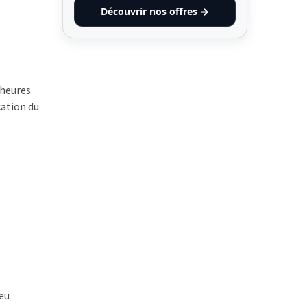
Découvrir nos offres →
 heures
cation du
peu