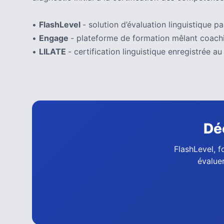
(32)
•
FlashLevel
- solution d’évaluation linguistique par
Certification
(28)
•
Engage
- plateforme de formation mêlant coachi
•
LILATE
- certification linguistique enregistrée
Dé
FlashLevel, f
évaluer