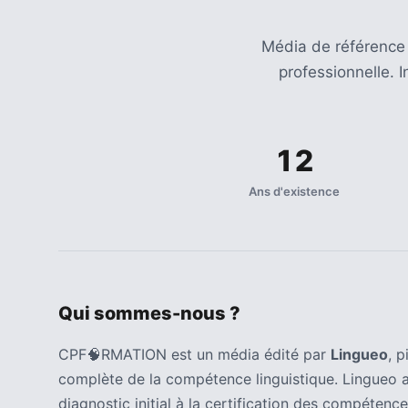
Agenda
(159)
Média de référence
Interviews
professionnelle. 
(108)
Rubrique
12
RH
(93)
Ans d'existence
Droit
de
la
formation
(71)
Qui sommes-nous ?
Offre
CPF🧠RMATION est un média édité par
Lingueo
, 
de
complète de la compétence linguistique. Lingueo 
formation
diagnostic initial à la certification des compétence