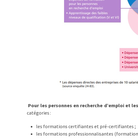
ce
que
les
employeurs
et
les
organismes
de
formation
doivent
désormais
déclarer
Rapport
Pour les personnes en recherche d’emploi et les
Sénat
catégories :
sur
le
les formations certifiantes et pré-certifiantes ;
CPF
les formations professionnalisantes (formations
: