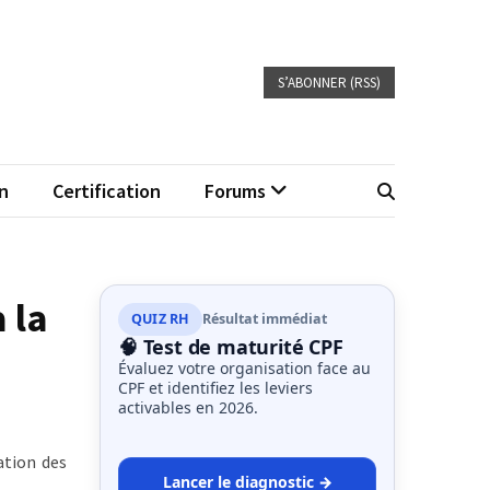
S’ABONNER (RSS)
n
Certification
Forums
 la
QUIZ RH
Résultat immédiat
🧠 Test de maturité CPF
Évaluez votre organisation face au
CPF et identifiez les leviers
activables en 2026.
ation des
Lancer le diagnostic →