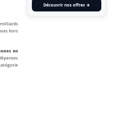
Découvrir nos offres →
milliards
nses hors
onnes en
s dépenses
catégorie