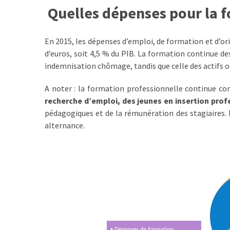
Passeport
Quelles dépenses pour la f
de
compétences
:
En 2015, les dépenses d’emploi, de formation et d’ori
le
d’euros, soit 4,5 % du PIB. La formation continue d
CV
indemnisation chômage, tandis que celle des actifs oc
certifié
A noter : la formation professionnelle continue 
qui
recherche d’emploi, des jeunes en insertion prof
change
pédagogiques et de la rémunération des stagiaires. 
la
alternance.
donne
pour
les
DRH
Passeport
de
prévention
: