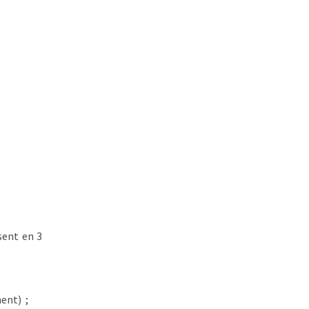
sent en 3
ent) ;