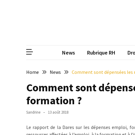
Skip
Skip
to
to
content
content
ARTICLES
RÉCENTS
CP
Média de
Qualiopi
V2
News
Rubrique RH
Dro
:
ce
qui
Home
News
Comment sont dépensées les re
est
Comment sont dépensées
réussi,
ce
formation ?
qui
doit
Sandrine
13 août 2018
aller
plus
Le rapport de la Dares sur les dépenses emploi, fo
loin
ressources affectées à l’emploi, à la formation et à l