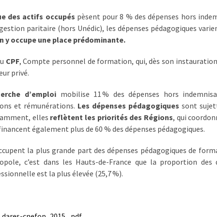
e des actifs occupés
pèsent pour 8 % des dépenses hors inde
estion paritaire (hors Unédic), les dépenses pédagogiques varie
on y occupe une place prédominante.
du
CPF
, Compte personnel de formation, qui, dès son instauration
eur privé.
erche d’emploi
mobilise 11 % des dépenses hors indemnisa
ions et rémunérations.
Les dépenses pédagogiques
sont sujet
otamment, elles
reflètent les priorités des Régions
, qui coordo
 financent également plus de 60 % des dépenses pédagogiques.
cupent la plus grande part des dépenses pédagogiques de form
opole, c’est dans les Hauts-de-France que la proportion des
sionnelle est la plus élevée (25,7 %).
t_dares-cnefop_2015_.pdf