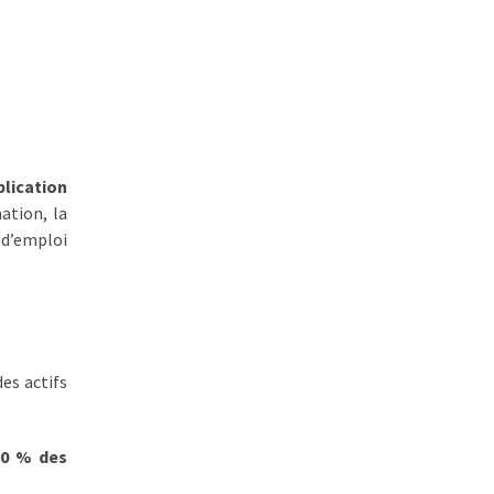
lication
ation, la
 d’emploi
es actifs
10 % des