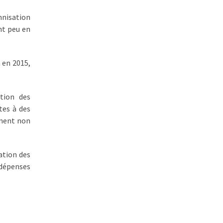
mnisation
nt peu en
 en 2015,
tion des
tes à des
nnent non
ation des
 dépenses