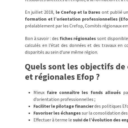
TVA,
En juillet 2018,
le Cnefop et la Dares
ont publié un
subrogation,
formation et l’orientation professionnelles (Efo
remboursement
préalablement par les Crefop, Comités régionaux emp
:
ce
Bon à savoir : des
fiches régionales
sont disponibles
qui
calculés en l’état des données et des travaux en co
va
disparités au sein d’une même région.
réellement
changer
Quels sont les objectifs d
dans
et régionales Efop ?
le
financement
des
Mieux
faire connaître les fonds alloués
par
formations
d’orientation professionnelles ;
par
Faciliter le pilotage financier
des politiques Efo
les
Favoriser les échanges
sur la consolidation des
OPCO
Effectuer à terme le
suivi de l’évolution
des e