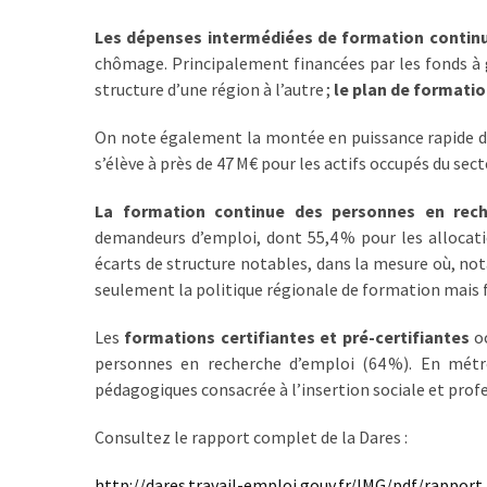
Les dépenses intermédiées de formation continu
chômage. Principalement financées par les fonds à g
structure d’une région à l’autre ;
le plan de formati
On note également la montée en puissance rapide 
s’élève à près de 47 M€ pour les actifs occupés du sect
La formation continue des personnes en rech
demandeurs d’emploi, dont 55,4 % pour les allocat
écarts de structure notables, dans la mesure où, n
seulement la politique régionale de formation mais
Les
formations certifiantes et pré-certifiantes
oc
personnes en recherche d’emploi (64 %). En métr
pédagogiques consacrée à l’insertion sociale et profes
Consultez le rapport complet de la Dares :
http://dares.travail-emploi.gouv.fr/IMG/pdf/rappor