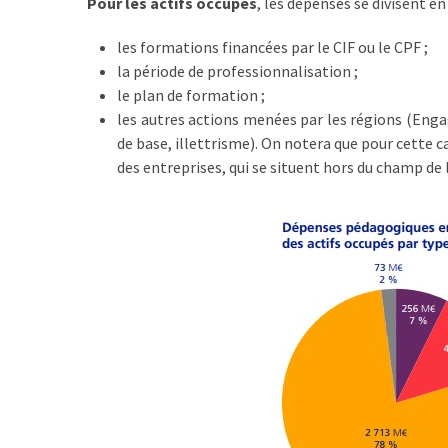
Pour les actifs occupés
, les dépenses se divisent en
Agenda
(159)
les formations financées par le CIF ou le CPF ;
la période de professionnalisation ;
Interviews
le plan de formation ;
(108)
les autres actions menées par les régions (Eng
de base, illettrisme). On notera que pour cette 
Rubrique
des entreprises, qui se situent hors du champ de l
RH
(93)
Droit
de
la
formation
(71)
Offre
de
formation