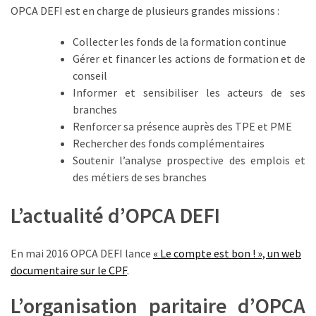
Passeport
OPCA DEFI est en charge de plusieurs grandes missions :
de
compétences
Collecter les fonds de la formation continue
:
Gérer et financer les actions de formation et de
le
conseil
CV
Informer et sensibiliser les acteurs de ses
certifié
branches
qui
Renforcer sa présence auprès des TPE et PME
change
Rechercher des fonds complémentaires
la
Soutenir l’analyse prospective des emplois et
donne
des métiers de ses branches
pour
les
L’actualité d’OPCA DEFI
DRH
En mai 2016 OPCA DEFI lance
« Le compte est bon ! », un web
Passeport
documentaire sur le CPF
.
de
prévention
L’organisation paritaire d’OPCA
: