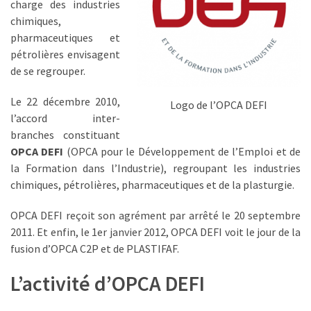
charge des industries
TVA,
chimiques,
subrogation,
pharmaceutiques et
remboursement
pétrolières envisagent
:
de se regrouper.
ce
qui
Le 22 décembre 2010,
Logo de l’OPCA DEFI
va
l’accord inter-
réellement
branches constituant
changer
OPCA DEFI
(OPCA pour le Développement de l’Emploi et de
dans
la Formation dans l’Industrie), regroupant les industries
le
chimiques, pétrolières, pharmaceutiques et de la plasturgie.
financement
OPCA DEFI reçoit son agrément par arrêté le 20 septembre
des
2011. Et enfin, le 1er janvier 2012, OPCA DEFI voit le jour de la
formations
fusion d’OPCA C2P et de PLASTIFAF.
par
les
L’activité d’OPCA DEFI
OPCO