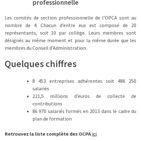
professionnelle
les
5
Les comités de section professionnelle de l’OPCA sont au
chiffres
nombre de 4. Chacun d’entre eux est composé de 20
que
représentants, soit 10 par collège. Leurs membres sont
tout
désignés au même moment et pour la même durée que les
DRH
membres du Conseil d’Administration.
devrait
retenir
Quelques chiffres
pour
2027
8 453 entreprises adhérentes soit 486 250
salariés
MOST
221,5 millions d’euros de collecte de
USED
contributions
CATEGORIES
86 970 salariés formés en 2013 dans le cadre du
plan de formation
News
(1 096)
Retrouvez la liste complète des OCPA
ici
.