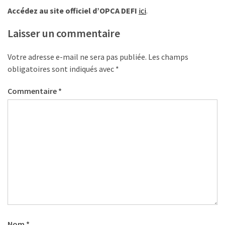
Agenda
Accédez au site officiel d’OPCA DEFI
ici
.
(159)
Laisser un commentaire
Interviews
(108)
Votre adresse e-mail ne sera pas publiée.
Les champs
obligatoires sont indiqués avec
*
Rubrique
RH
Commentaire
*
(93)
Droit
de
la
formation
(71)
Offre
de
formation
Nom
*