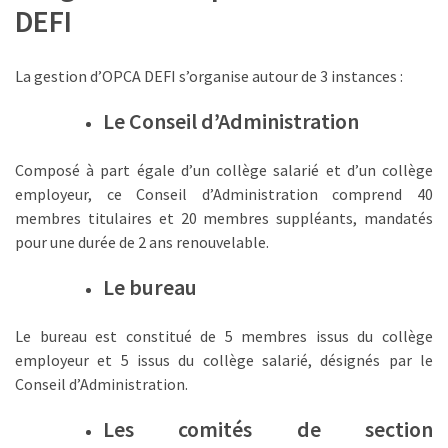
ce
DEFI
que
les
La gestion d’OPCA DEFI s’organise autour de 3 instances :
employeurs
et
Le Conseil d’Administration
les
organismes
Composé à part égale d’un collège salarié et d’un collège
de
employeur, ce Conseil d’Administration comprend 40
formation
membres titulaires et 20 membres suppléants, mandatés
doivent
pour une durée de 2 ans renouvelable.
désormais
déclarer
Le bureau
Rapport
Le bureau est constitué de 5 membres issus du collège
Sénat
employeur et 5 issus du collège salarié, désignés par le
sur
Conseil d’Administration.
le
CPF
Les comités de section
: