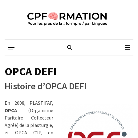
Skip
Skip
to
to
content
content
ARTICLES
RÉCENTS
CPFORMATION
Média des pros de la #formpro – par Lingueo©
Qualiopi
V2
:
ce
OPCA DEFI
qui
est
Histoire d’OPCA DEFI
réussi,
ce
qui
En 2008, PLASTIFAF,
doit
OPCA
(Organisme
aller
Paritaire Collecteur
plus
Agréé) de la plasturgie,
loin
et OPCA C2P, en