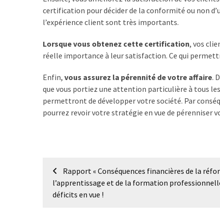
les
certification pour décider de la conformité ou non d’u
5
l’expérience client sont très importants.
chiffres
que
Lorsque vous obtenez cette certification
, vos cli
tout
réelle importance à leur satisfaction. Ce qui permet
DRH
Enfin,
vous assurez la pérennité de votre affaire
. 
devrait
que vous portiez une attention particulière à tous les 
retenir
permettront de développer votre société. Par conséqu
pour
pourrez revoir votre stratégie en vue de pérenniser vo
2027
MOST
USED
Navigation
CATEGORIES
Rapport « Conséquences financières de la réfo
de
l’apprentissage et de la formation professionnelle
News
déficits en vue !
l’article
(1 096)