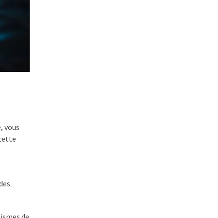
e, vous
 cette
 des
anismes de