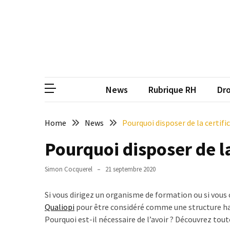
Skip
Skip
to
to
content
content
ARTICLES
RÉCENTS
CP
Média de
Qualiopi
V2
News
Rubrique RH
Dro
:
ce
qui
Home
News
Pourquoi disposer de la certifi
est
Pourquoi disposer de la
réussi,
ce
qui
Simon Cocquerel
21 septembre 2020
doit
aller
Si vous dirigez un organisme de formation ou si vous 
plus
Qualiopi
pour être considéré comme une structure habi
loin
Pourquoi est-il nécessaire de l’avoir ? Découvrez tout