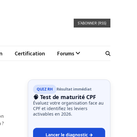
S’ABONNER (RSS)
n
Certification
Forums
QUIZ RH
Résultat immédiat
🧠 Test de maturité CPF
Évaluez votre organisation face au
CPF et identifiez les leviers
activables en 2026.
on
 ?
Lancer le diagnostic →