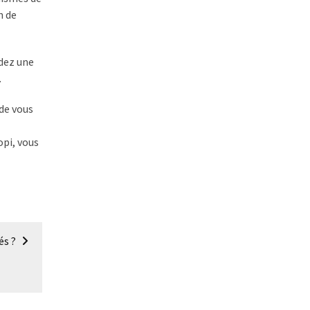
n de
rdez une
.
 de vous
opi, vous
és ?