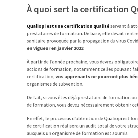
À quoi sert la certification Q
TVA,
subrogation,
remboursement
Qualiopi est une certification qualité
servant à att
:
prestataires de formation. De base, elle devait rentre
ce
sanitaire provoquée par la propagation du virus Covid
qui
en vigueur en janvier 2022
.
va
réellement
À partir de l’année prochaine, vous devrez obligato
changer
actions de formation, notamment celles pouvant faire
dans
certification,
vos apprenants ne pourront plus béné
le
organismes de subvention.
financement
des
De fait, si vous êtes déjà prestataire de formation ou
formations
de formation, vous devez nécessairement obtenir ce
par
les
En effet, le processus d’obtention de Qualiopi est l
OPCO
de certification réalisera un audit total de votre stru
auxquels un organisme de formation est soumis.