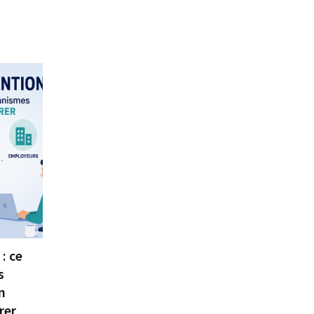
: ce
s
n
rer