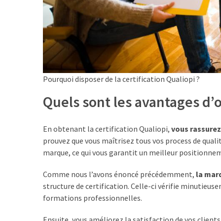
ce
que
les
employeurs
et
les
organismes
Pourquoi disposer de la certification Qualiopi ?
de
Quels sont les avantages d’ob
formation
doivent
désormais
En obtenant la certification Qualiopi,
vous rassurez
déclarer
prouvez que vous maîtrisez tous vos process de qualité
marque, ce qui vous garantit un meilleur positionnem
Rapport
Sénat
Comme nous l’avons énoncé précédemment,
la marq
sur
structure de certification. Celle-ci vérifie minutieu
le
formations professionnelles.
CPF
:
Ensuite, vous améliorez la satisfaction de vos clients