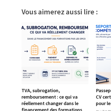
Agenda
(159)
Vous aimerez aussi lire :
Interviews
(108)
Rubrique
RH
(93)
Droit
de
la
formation
(71)
TVA, subrogation,
Passep
Offre
remboursement : ce qui va
CV cert
de
réellement changer dans le
pour l
formation
financement des formations