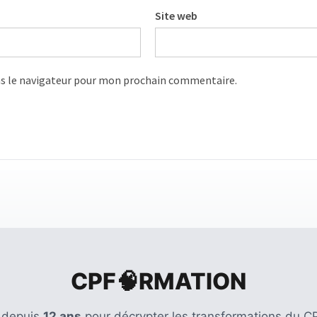
Site web
s le navigateur pour mon prochain commentaire.
CPF🧠RMATION
 depuis
12 ans
pour décrypter les transformations du CP