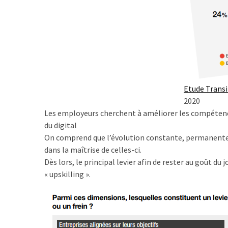
Passeport
de
compétences
:
le
CV
certifié
qui
Etude Trans
change
2020
la
Les employeurs cherchent à améliorer les compétence
donne
du digital
pour
On comprend que l’évolution constante, permanente 
les
dans la maîtrise de celles-ci.
DRH
Dès lors, le principal levier afin de rester au goût du
« upskilling ».
Passeport
de
prévention
: