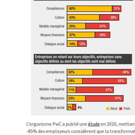
ce
que
les
employeurs
et
les
organismes
de
formation
doivent
désormais
déclarer
Rapport
Sénat
sur
le
L’organisme PwC a publié une
étude
en 2020, mettant
CPF
-85% des employeurs considèrent que la transformati
: