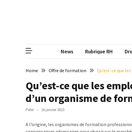
Skip
Skip
to
to
content
content
ARTICLES
RÉCENTS
CP
Média de
Qualiopi
V2
News
Rubrique RH
Dro
:
ce
qui
Home
Offre de formation
Qu’est-ce que les
est
Qu’est-ce que les empl
réussi,
ce
d’un organisme de for
qui
doit
Peter
16 janvier 2023
aller
plus
A l’origine, les organismes de formation professionne
loin
connaissances nécessaires pour réussir sur le marché 