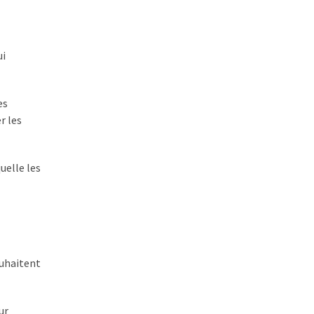
ui
es
r les
uelle les
ouhaitent
ur