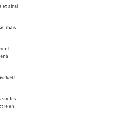
 et ainsi
se, mais
ement
er à
viduels.
 sur les
ttre en