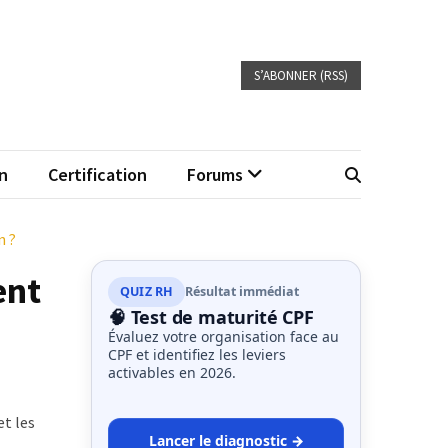
S’ABONNER (RSS)
n
Certification
Forums
n ?
ent
QUIZ RH
Résultat immédiat
🧠 Test de maturité CPF
Évaluez votre organisation face au
CPF et identifiez les leviers
activables en 2026.
et les
Lancer le diagnostic →