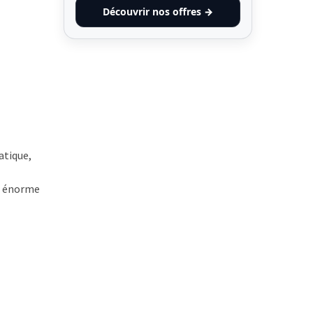
Découvrir nos offres →
atique,
el énorme