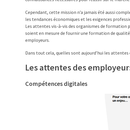
TVA,
Cependant, cette mission n’a jamais été aussi comple
subrogation,
les tendances économiques et les exigences professi
remboursement
Les attentes vis-à-vis des organismes de formation pr
:
soient en mesure de fournir une formation de qualité 
ce
employeurs.
qui
va
Dans tout cela, quelles sont aujourd’hui les attentes
réellement
changer
Les attentes des employeur
dans
le
Compétences digitales
financement
des
formations
par
les
OPCO