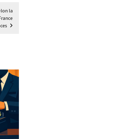
elon la
France
ces