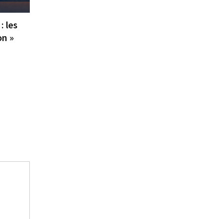
: les
on »