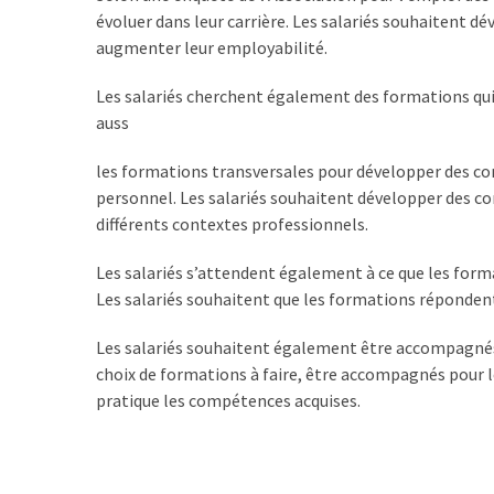
Agenda
évoluer dans leur carrière. Les salariés souhaitent d
(159)
augmenter leur employabilité.
Interviews
Les salariés cherchent également des formations qui
(108)
auss
Rubrique
les formations transversales pour développer des
RH
personnel. Les salariés souhaitent développer des co
(93)
différents contextes professionnels.
Droit
Les salariés s’attendent également à ce que les format
de
Les salariés souhaitent que les formations répondent 
la
formation
Les salariés souhaitent également être accompagnés d
(71)
choix de formations à faire, être accompagnés pour le
pratique les compétences acquises.
Offre
de
formation