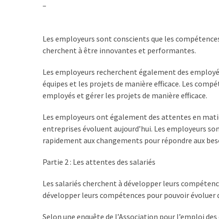
–
les
5
chiffres
Les employeurs sont conscients que les compétences
que
cherchent à être innovantes et performantes.
tout
DRH
Les employeurs recherchent également des employés 
devrait
équipes et les projets de manière efficace. Les comp
retenir
employés et gérer les projets de manière efficace.
pour
2027
Les employeurs ont également des attentes en matière 
entreprises évoluent aujourd’hui. Les employeurs son
rapidement aux changements pour répondre aux besoi
MOST
USED
Partie 2 : Les attentes des salariés
CATEGORIES
Les salariés cherchent à développer leurs compétences
News
développer leurs compétences pour pouvoir évoluer da
(1 096)
Selon une enquête de l’Association pour l’emploi des