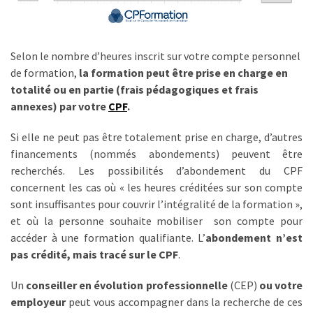
Passeport
de
compétences
:
Selon le nombre d’heures inscrit sur votre compte personnel
le
de formation,
la formation peut être prise en charge en
CV
totalité ou en partie (frais pédagogiques et frais
certifié
annexes) par votre
CPF
.
qui
Si elle ne peut pas être totalement prise en charge, d’autres
change
financements (nommés abondements) peuvent être
la
recherchés. Les possibilités d’abondement du CPF
donne
concernent les cas où « les heures créditées sur son compte
pour
sont insuffisantes pour couvrir l’intégralité de la formation »,
les
et où la personne souhaite mobiliser son compte pour
DRH
accéder à une formation qualifiante. L’
abondement n’est
Passeport
pas crédité, mais tracé sur le CPF
.
de
Un
conseiller en évolution professionnelle
(CEP)
ou votre
prévention
employeur
peut vous accompagner dans la recherche de ces
: