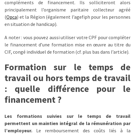
compléments de financement. Ils solliciteront alors
ce
principalement l’organisme paritaire collecteur agréé
que
(
Opca
) et la Région (également l’agefiph pour les personnes
les
en situation de handicap).
employeurs
et
A noter : vous pouvez aussi utiliser votre CPF pour compléter
les
le financement d’une formation mise en œuvre au titre du
organismes
CIF, congé individuel de formation (cf. plus bas dans l’article).
de
formation
Formation sur le temps de
doivent
travail ou hors temps de travail
désormais
déclarer
: quelle différence pour le
Rapport
financement ?
Sénat
sur
Les formations suivies sur le temps de travail
le
permettent un maintien intégral de la rémunération par
CPF
l’employeur.
Le remboursement des coûts liés à la
: