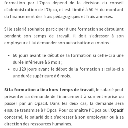
formation par l’Opca dépend de la décision du conseil
les
d’administration de l’Opca, et est limité à 50 % du montant
5
du financement des frais pédagogiques et frais annexes.
chiffres
que
Si le salarié souhaite participer à une formation se déroulant
tout
pendant son temps de travail, il doit s’adresser à son
DRH
employeur et lui demander son autorisation au moins :
devrait
retenir
60 jours avant le début de la formation si celle-ci a une
pour
durée inférieure à 6 mois ;
2027
ou 120 jours avant le début de la formation si celle-ci a
une durée supérieure à 6 mois.
MOST
Si la formation a lieu hors temps de travail
, le salarié peut
USED
présenter sa demande de financement à son entreprise ou
CATEGORIES
passer par un Opacif. Dans les deux cas, la demande sera
ensuite transmise à l’Opca. Pour connaître l’Opca ou l’
Opacif
News
concerné, le salarié doit s’adresser à son employeur ou à sa
(1 096)
direction des ressources humaines.