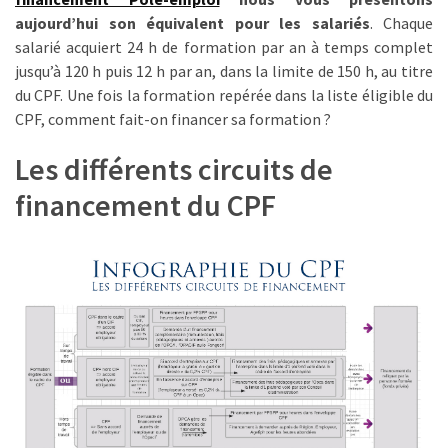
aujourd’hui son équivalent pour les salariés
. Chaque
TVA,
salarié acquiert 24 h de formation par an à temps complet
subrogation,
jusqu’à 120 h puis 12 h par an, dans la limite de 150 h, au titre
remboursement
du CPF. Une fois la formation repérée dans la liste éligible du
:
CPF, comment fait-on financer sa formation ?
ce
qui
Les différents circuits de
va
réellement
financement du CPF
changer
dans
le
financement
des
formations
par
les
OPCO