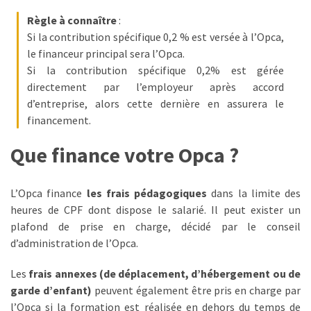
Agenda
Règle à connaître
:
(159)
Si la contribution spécifique 0,2 % est versée à l’Opca,
le financeur principal sera l’Opca.
Interviews
Si la contribution spécifique 0,2% est gérée
(108)
directement par l’employeur après accord
Rubrique
d’entreprise, alors cette dernière en assurera le
RH
financement.
(93)
Que finance votre Opca ?
Droit
de
L’Opca finance
les frais pédagogiques
dans la limite des
la
heures de CPF dont dispose le salarié. Il peut exister un
formation
plafond de prise en charge, décidé par le conseil
(71)
d’administration de l’Opca.
Offre
Les
frais annexes (de déplacement, d’hébergement ou de
de
garde d’enfant)
peuvent également être pris en charge par
formation
l’Opca si la formation est réalisée en dehors du temps de