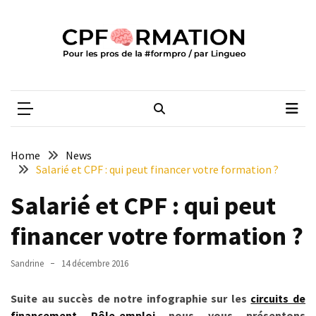
Skip
Skip
to
to
content
content
ARTICLES
RÉCENTS
CPFORMATION
Média des pros de la #formpro – par Lingueo©
Qualiopi
V2
:
ce
Home
News
qui
Salarié et CPF : qui peut financer votre formation ?
est
Salarié et CPF : qui peut
réussi,
ce
financer votre formation ?
qui
doit
Sandrine
14 décembre 2016
aller
plus
Suite au succès de notre infographie sur les
circuits de
loin
financement Pôle-emploi
nous vous présentons