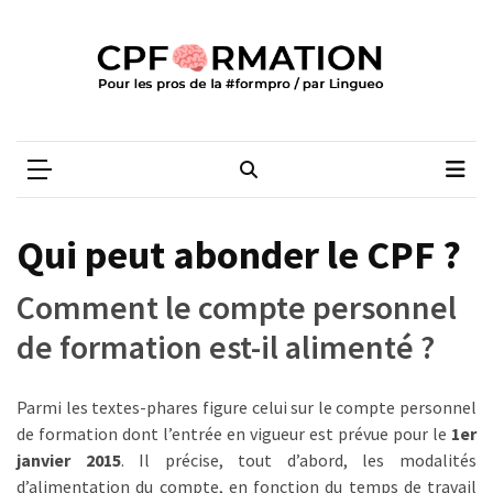
Skip
Skip
to
to
content
content
ARTICLES
RÉCENTS
CPFORMATION
Média des pros de la #formpro – par Lingueo©
Qualiopi
V2
:
ce
Qui peut abonder le CPF ?
qui
est
Comment le compte personnel
réussi,
de formation est-il alimenté ?
ce
qui
doit
Parmi les textes-phares figure celui sur le compte personnel
aller
de formation dont l’entrée en vigueur est prévue pour le
1er
plus
janvier 2015
. Il précise, tout d’abord, les modalités
loin
d’alimentation du compte, en fonction du temps de travail