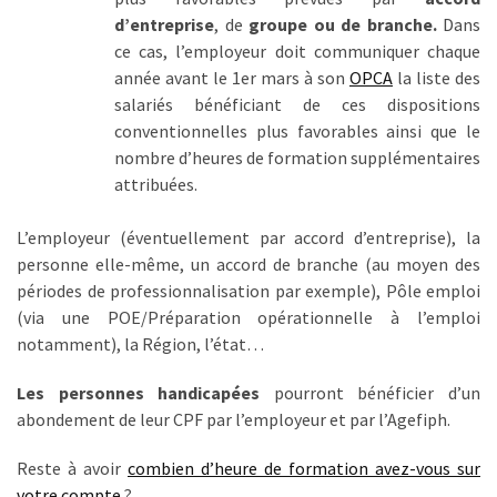
Passeport
d’entreprise
, de
groupe ou de branche.
Dans
de
ce cas, l’employeur doit communiquer chaque
compétences
année avant le 1er mars à son
OPCA
la liste des
:
salariés bénéficiant de ces dispositions
le
conventionnelles plus favorables ainsi que le
CV
nombre d’heures de formation supplémentaires
certifié
attribuées.
qui
change
L’employeur (éventuellement par accord d’entreprise), la
la
personne elle-même, un accord de branche (au moyen des
donne
périodes de professionnalisation par exemple), Pôle emploi
pour
(via une POE/Préparation opérationnelle à l’emploi
les
notamment), la Région, l’état…
DRH
Les personnes handicapées
pourront bénéficier d’un
Passeport
abondement de leur CPF par l’employeur et par l’Agefiph.
de
prévention
Reste à avoir
combien d’heure de formation avez-vous sur
:
votre compte
?