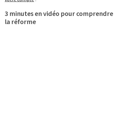
ce
que
3 minutes en vidéo pour comprendre
les
la réforme
employeurs
et
les
organismes
de
formation
doivent
désormais
déclarer
Rapport
Sénat
sur
le
CPF
: