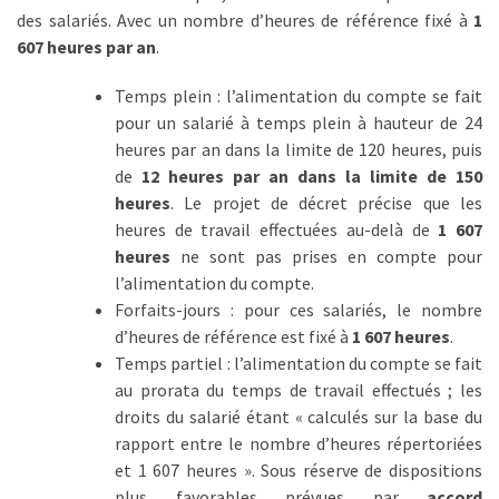
des salariés. Avec un nombre d’heures de référence fixé à
1
TVA,
607 heures par an
.
subrogation,
remboursement
Temps plein : l’alimentation du compte se fait
:
pour un salarié à temps plein à hauteur de 24
ce
heures par an dans la limite de 120 heures, puis
qui
de
12 heures par an dans la limite de 150
va
heures
. Le projet de décret précise que les
réellement
heures de travail effectuées au-delà de
1 607
changer
heures
ne sont pas prises en compte pour
dans
l’alimentation du compte.
le
Forfaits-jours : pour ces salariés, le nombre
financement
d’heures de référence est fixé à
1 607 heures
.
des
Temps partiel : l’alimentation du compte se fait
formations
au prorata du temps de travail effectués ; les
par
droits du salarié étant « calculés sur la base du
les
rapport entre le nombre d’heures répertoriées
OPCO
et 1 607 heures ». Sous réserve de dispositions
plus favorables prévues par
accord