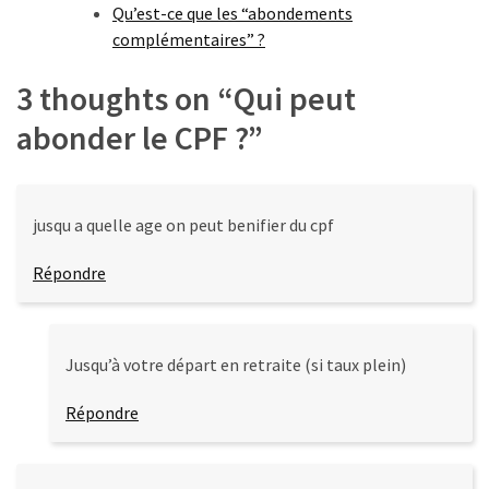
Agenda
Qu’est-ce que les “abondements
(159)
complémentaires” ?
Interviews
3 thoughts on “
Qui peut
(108)
abonder le CPF ?
”
Rubrique
RH
(93)
jusqu a quelle age on peut benifier du cpf
Droit
Répondre
de
la
formation
Jusqu’à votre départ en retraite (si taux plein)
(71)
Répondre
Offre
de
formation