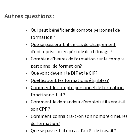
les
5
Autres questions :
chiffres
que
Qui peut bénéficier du compte personnel de
tout
formation ?
DRH
Que se passera-t-il en cas de changement
devrait
d’entreprise ou en période de chômage ?
retenir
Combien d’heures de formation sur le compte
pour
personnel de formation?
2027
Que vont devenir le DIF et le CIF?
Quelles sont les formations éligibles?
Comment le compte personnel de formation
MOST
fonctionne-t-il ?
USED
CATEGORIES
Comment le demandeur d’emploi utilisera-t-il
son CPF ?
Comment connaîtra-t-on son nombre d’heures
News
de formation?
(1 096)
Que se passe-t-il en cas d’arrêt de travail ?