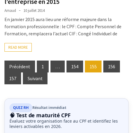
l’entreprise en 2015
Arnaud
10 juillet 2014
En janvier 2015 aura lieu une réforme majeure dans la
formation professionnelle : le CPF : Compte Personnel de
Formation, remplacera l’actuel CIF : Congé Individuel de
READ MORE
Pagination
Précédent
1
…
154
155
156
des
157
Suivant
publications
QUIZ RH
Résultat immédiat
🧠 Test de maturité CPF
Évaluez votre organisation face au CPF et identifiez les
leviers activables en 2026.