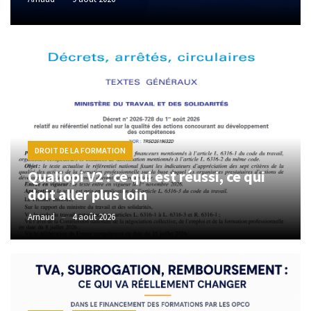
réussi,
ce
qui
doit
aller
plus
loin
TVA,
DROIT DE LA FORMATION
subrogation,
Qualiopi V2 : ce qui est réussi, ce qui
remboursement
doit aller plus loin
:
ce
Arnaud
4 août 2026
qui
va
réellement
changer
dans