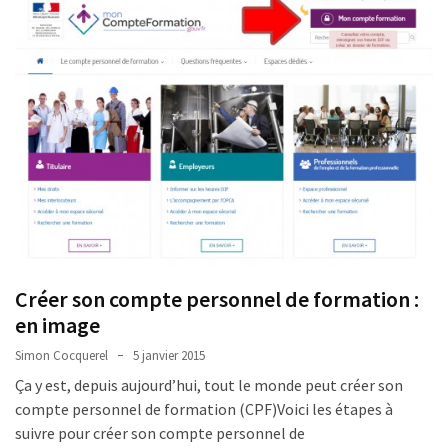
déclarer
MOST
USED
CATEGORIES
News
(1 096)
Agenda
(159)
Créer son compte personnel de formation :
Interviews
en image
(108)
Simon Cocquerel
5 janvier 2015
Rubrique
Ça y est, depuis aujourd’hui, tout le monde peut créer son
RH
compte personnel de formation (CPF)Voici les étapes à
(93)
suivre pour créer son compte personnel de