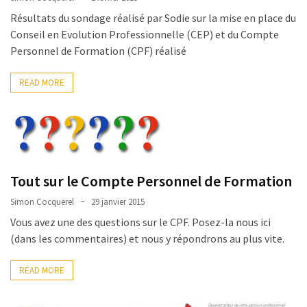
pour
Résultats du sondage réalisé par Sodie sur la mise en place du
les
Conseil en Evolution Professionnelle (CEP) et du Compte
DRH
Personnel de Formation (CPF) réalisé
Passeport
READ MORE
de
prévention
:
ce
que
les
Tout sur le Compte Personnel de Formation
employeurs
et
Simon Cocquerel
29 janvier 2015
les
Vous avez une des questions sur le CPF. Posez-la nous ici
organismes
(dans les commentaires) et nous y répondrons au plus vite.
de
formation
READ MORE
doivent
désormais