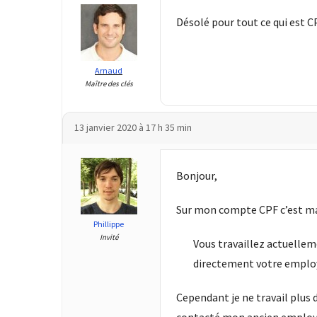
Passeport
de
Désolé pour tout ce qui est C
compétences
:
le
Arnaud
Maître des clés
CV
certifié
qui
13 janvier 2020 à 17 h 35 min
change
la
donne
Bonjour,
pour
les
Sur mon compte CPF c’est ma
DRH
Phillippe
Invité
Vous travaillez actuellem
Passeport
directement votre emplo
de
prévention
Cependant je ne travail plus 
: