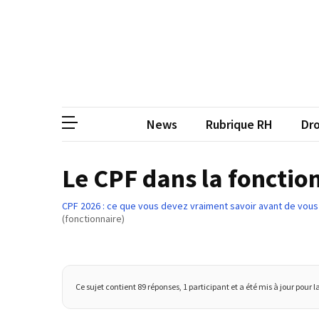
Skip
Skip
to
to
content
content
ARTICLES
RÉCENTS
CP
Média de
Qualiopi
V2
News
Rubrique RH
Dro
:
ce
qui
Le CPF dans la fonctio
est
réussi,
CPF 2026 : ce que vous devez vraiment savoir avant de vous
ce
(fonctionnaire)
qui
doit
aller
plus
Ce sujet contient 89 réponses, 1 participant et a été mis à jour pour l
loin