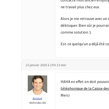
contacté mon ancien employeur
ce
ne travail plus chez eux.
que
les
Alors je me retrouve avec un 
employeurs
débloquer. Bien sûr je pourra
et
les
comme solution :).
organismes
de
Est-ce quelqu’un a déjà été 
formation
doivent
désormais
13 janvier 2020 à 19 h 13 min
déclarer
Rapport
HAHA en effet on doit pouvoir
Sénat
téléphonique de la Caisse de
sur
le
Merci
Arnaud
CPF
Maître des clés
: