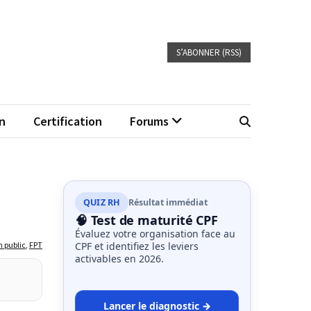
S’ABONNER (RSS)
n
Certification
Forums
QUIZ RH
Résultat immédiat
🧠 Test de maturité CPF
Évaluez votre organisation face au
n public
,
FPT
CPF et identifiez les leviers
activables en 2026.
Lancer le diagnostic →