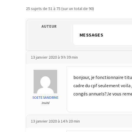
TVA,
25 sujets de 51 à 75 (sur un total de 90)
subrogation,
remboursement
AUTEUR
:
MESSAGES
ce
qui
va
réellement
13 janvier 2020 à 9 h 39 min
changer
dans
bonjour, je fonctionnaire tit
le
financement
cadre du cpf seulement voila 
des
congés annuels?Je vous reme
SOETE SANDRINE
formations
Invité
par
les
OPCO
13 janvier 2020 à 14 h 20 min