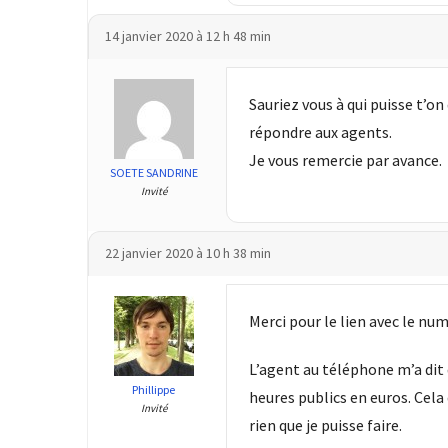
les
14 janvier 2020 à 12 h 48 min
5
chiffres
que
Sauriez vous à qui puisse t’
tout
répondre aux agents.
DRH
devrait
Je vous remercie par avance.
SOETE SANDRINE
retenir
Invité
pour
2027
22 janvier 2020 à 10 h 38 min
MOST
USED
Merci pour le lien avec le nu
CATEGORIES
L’agent au téléphone m’a dit q
News
Phillippe
heures publics en euros. Cela 
Invité
(1 096)
rien que je puisse faire.