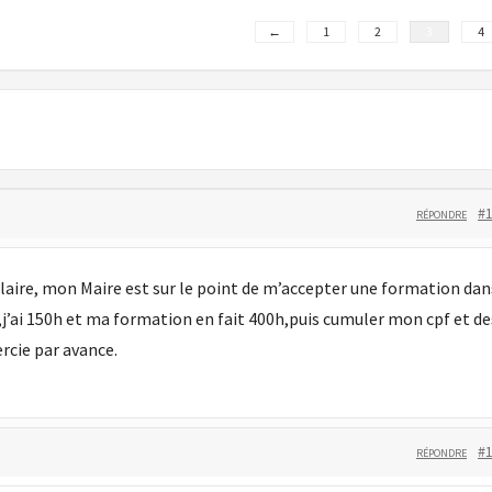
←
1
2
3
4
#
RÉPONDRE
ulaire, mon Maire est sur le point de m’accepter une formation dan
,j’ai 150h et ma formation en fait 400h,puis cumuler mon cpf et de
rcie par avance.
#
RÉPONDRE