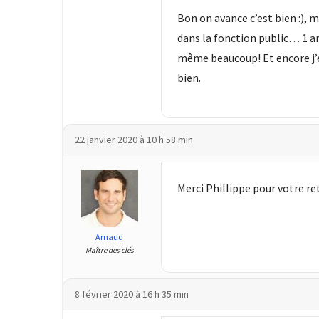
Agenda
Bon on avance c’est bien :), ma
(159)
dans la fonction public… 1 an
Interviews
même beaucoup! Et encore j’es
(108)
bien.
Rubrique
RH
(93)
22 janvier 2020 à 10 h 58 min
Droit
Merci Phillippe pour votre ret
de
la
formation
Arnaud
(71)
Maître des clés
Offre
de
8 février 2020 à 16 h 35 min
formation