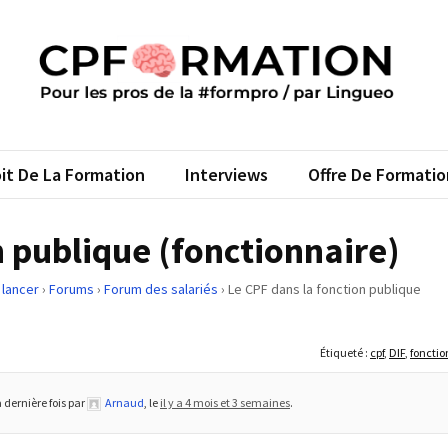
FORMATION
s pros de la #formpro – par Lingueo©
it De La Formation
Interviews
Offre De Formatio
n publique (fonctionnaire)
 lancer
›
Forums
›
Forum des salariés
›
Le CPF dans la fonction publique
Étiqueté :
cpf
,
DIF
,
fonctio
a dernière fois par
Arnaud
, le
il y a 4 mois et 3 semaines
.