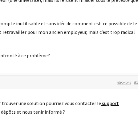
 (une université), mais ils refusent m’aider sous le prétexte que
compte inutilisable et sans idée de comment est-ce possible de le
it retravailler pour mon ancien employeur, mais c’est trop radical
confronté à ce problème?
#
RÉPONDRE
 trouver une solution pourriez vous contacter le
support
s dépôts
et nous tenir informé ?