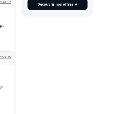
#930092
Découvrir nos offres →
CPF
#959845
je