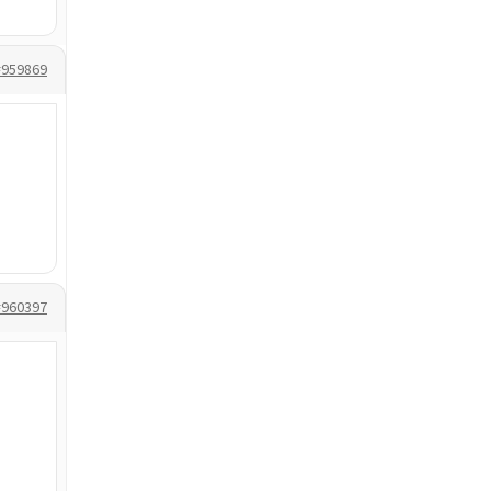
#959869
#960397