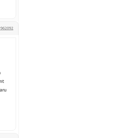
#962092
n
int
aru