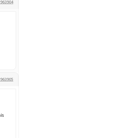
#963904
#963905
is