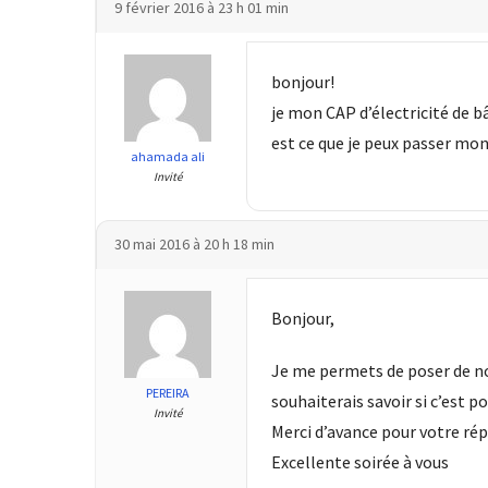
Passeport
9 février 2016 à 23 h 01 min
de
compétences
bonjour!
:
le
je mon CAP d’électricité de b
CV
est ce que je peux passer mo
ahamada ali
certifié
Invité
qui
change
la
30 mai 2016 à 20 h 18 min
donne
pour
les
Bonjour,
DRH
Je me permets de poser de nou
Passeport
PEREIRA
souhaiterais savoir si c’est p
Invité
de
Merci d’avance pour votre ré
prévention
Excellente soirée à vous
: