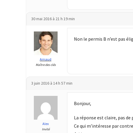
ce
que
les
30 mai 2016 à 21 h 19 min
employeurs
et
les
Non le permis B n’est pas élig
organismes
de
formation
Arnaud
Maître des clés
doivent
désormais
déclarer
3 juin 2016 à 14 h 57 min
Rapport
Sénat
Bonjour,
sur
le
La réponse est claire, pas de 
CPF
Alex
Ce qui m’intéresse par contre
:
Invité