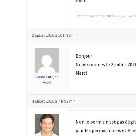
merci
(32)
Certification
Cette réponse a été modifiée le il y a 10 ann
(28)
2 juillet 2016 à 10 h 32 min
Bonjour
Nous sommes le 2 juillet 201
Merci
Zohra Cutajar
Invité
4 juillet 2016 à 7 h 53 min
Non le permis n’est pas éligi
jour les permis motos et B n