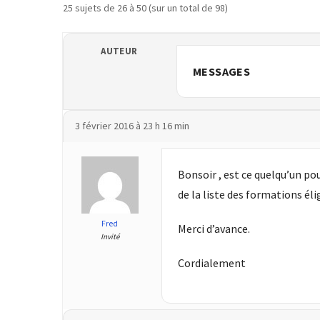
25 sujets de 26 à 50 (sur un total de 98)
TVA,
subrogation,
remboursement
AUTEUR
:
MESSAGES
ce
qui
va
3 février 2016 à 23 h 16 min
réellement
changer
dans
Bonsoir , est ce quelqu’un po
le
de la liste des formations éli
financement
des
Fred
Merci d’avance.
Invité
formations
par
Cordialement
les
OPCO