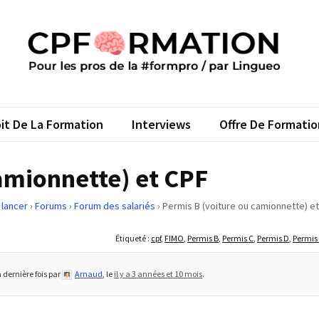
FORMATION
s pros de la #formpro – par Lingueo©
it De La Formation
Interviews
Offre De Formatio
amionnette) et CPF
 lancer
›
Forums
›
Forum des salariés
›
Permis B (voiture ou camionnette) e
Étiqueté :
cpf
,
FIMO
,
Permis B
,
Permis C
,
Permis D
,
Permis
a dernière fois par
Arnaud
, le
il y a 3 années et 10 mois
.