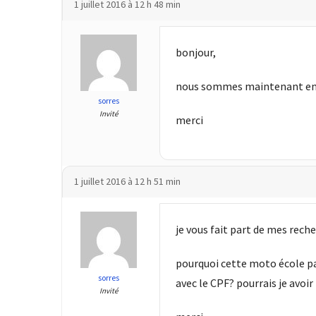
1 juillet 2016 à 12 h 48 min
Agenda
(159)
bonjour,
Interviews
(108)
nous sommes maintenant en jui
sorres
Rubrique
Invité
merci
RH
(93)
Droit
1 juillet 2016 à 12 h 51 min
de
la
formation
je vous fait part de mes re
(71)
pourquoi cette moto école par
Offre
sorres
avec le CPF? pourrais je avoi
de
Invité
formation