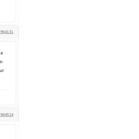
#964131
le
on
ur
#964524