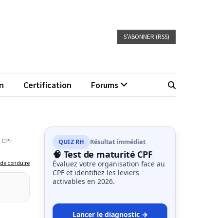
S’ABONNER (RSS)
n
Certification
Forums
t CPF
QUIZ RH
Résultat immédiat
🧠 Test de maturité CPF
 de conduire
Évaluez votre organisation face au
CPF et identifiez les leviers
activables en 2026.
Lancer le diagnostic →