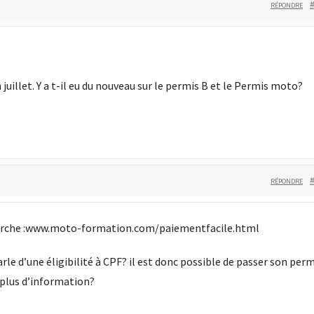
RÉPONDRE
llet. Y a t-il eu du nouveau sur le permis B et le Permis moto?
RÉPONDRE
cherche :www.moto-formation.com/paiementfacile.html
le d’une éligibilité à CPF? il est donc possible de passer son perm
r plus d’information?