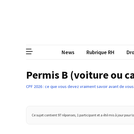
Skip
Skip
to
to
content
content
ARTICLES
RÉCENTS
CP
Média de
Qualiopi
V2
News
Rubrique RH
Dro
:
ce
qui
Permis B (voiture ou c
est
réussi,
CPF 2026 : ce que vous devez vraiment savoir avant de vous
ce
qui
doit
aller
Ce sujet contient 97 réponses, 1 participant et a été mis à jour pour l
plus
loin