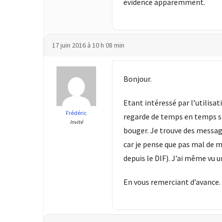
évidence apparemment.
les
5
chiffres
que
17 juin 2016 à 10 h 08 min
tout
DRH
devrait
Bonjour.
retenir
pour
Etant intéressé par l’utilisa
2027
Frédéric
regarde de temps en temps s’il
Invité
bouger. Je trouve des messages
car je pense que pas mal de 
MOST
USED
depuis le DIF). J’ai même vu 
CATEGORIES
En vous remerciant d’avance.
News
(1 096)