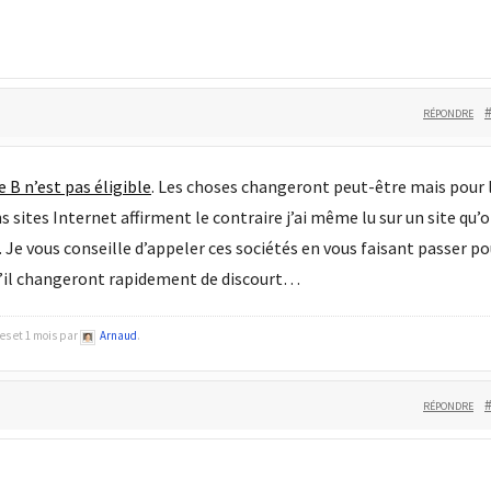
RÉPONDRE
 B n’est pas éligible
. Les choses changeront peut-être mais pour 
 sites Internet affirment le contraire j’ai même lu sur un site qu’
 Je vous conseille d’appeler ces sociétés en vous faisant passer po
qu’il changeront rapidement de discourt…
ées et 1 mois par
Arnaud
.
RÉPONDRE