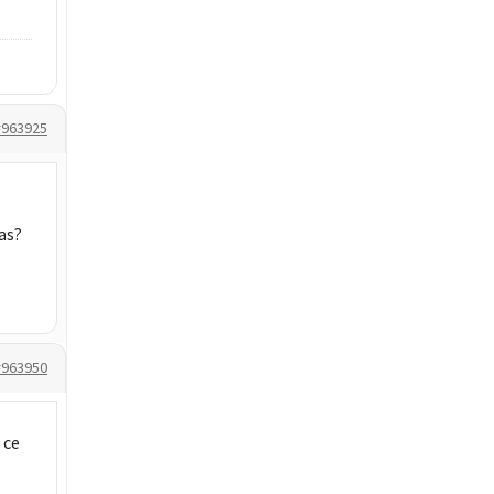
#963925
as?
#963950
 ce