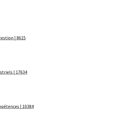
estion | 8615
triels | 17634
pétences | 10384