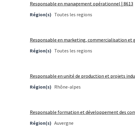
Responsable en management opérationnel | 8613
les
5
Région(s)
Toutes les regions
chiffres
que
tout
Responsable en marketing, commercialisation et g
DRH
devrait
Région(s)
Toutes les regions
retenir
pour
2027
Responsable en unité de production et projets indus
Région(s)
Rhône-alpes
MOST
USED
CATEGORIES
Responsable formation et développement des com
News
Région(s)
Auvergne
(1 096)