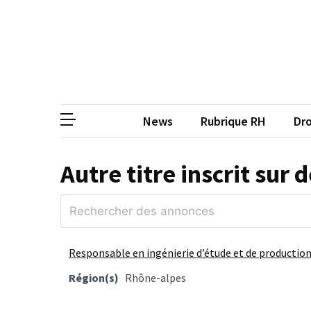
Skip
Skip
to
to
content
content
ARTICLES
RÉCENTS
CP
Média de
Qualiopi
V2
News
Rubrique RH
Dro
:
ce
qui
Autre titre inscrit su
est
réussi,
ce
qui
doit
Responsable en ingénierie d’étude et de production
aller
Région(s)
Rhône-alpes
plus
loin