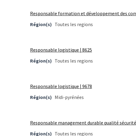
Agenda
(159)
Responsable formation et développement des com
Interviews
Région(s)
Toutes les regions
(108)
Rubrique
Responsable logistique | 8625
RH
(93)
Région(s)
Toutes les regions
Droit
de
Responsable logistique | 9678
la
formation
Région(s)
Midi-pyrénées
(71)
Offre
Responsable management durable qualité sécurité
de
formation
Région(s)
Toutes les regions