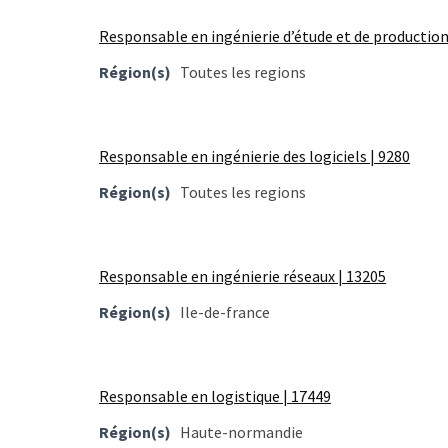
TVA,
Responsable en ingénierie d’étude et de production
subrogation,
remboursement
Région(s)
Toutes les regions
:
ce
qui
Responsable en ingénierie des logiciels | 9280
va
réellement
Région(s)
Toutes les regions
changer
dans
le
Responsable en ingénierie réseaux | 13205
financement
des
Région(s)
Ile-de-france
formations
par
les
Responsable en logistique | 17449
OPCO
Région(s)
Haute-normandie