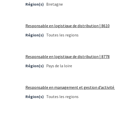
ce
Région(s)
Bretagne
que
les
employeurs
Responsable en logistique de distribution | 8610
et
les
Région(s)
Toutes les regions
organismes
de
formation
Responsable en logistique de distribution | 8778
doivent
désormais
Région(s)
Pays de la loire
déclarer
Rapport
Responsable en management et gestion d’activité 
Sénat
sur
Région(s)
Toutes les regions
le
CPF
: