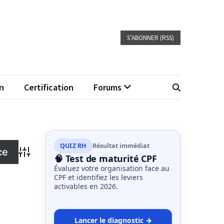
S’ABONNER (RSS)
n
Certification
Forums
QUIZ RH
Résultat immédiat
Advanced Search
🧠 Test de maturité CPF
Évaluez votre organisation face au
CPF et identifiez les leviers
activables en 2026.
Lancer le diagnostic →