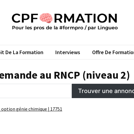
FORMATION
s pros de la #formpro – par Lingueo©
it De La Formation
Interviews
Offre De Formatio
r demande au RNCP (niveau 2)
 option génie chimique | 17751