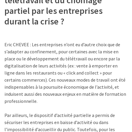
Passeport
partiel par les entreprises
de
compétences
durant la crise ?
:
le
CV
certifié
Eric CHEVEE : Les entreprises n’ont eu d’autre choix que de
qui
s’adapter au confinement, pour certaines avec la mise en
change
place ou le développement du télétravail ou encore par la
la
digitalisation de leurs activités (ex : vente à emporter en
donne
ligne dans les restaurants ou « click and collect » pour
pour
certains commerces). Ces nouveaux modes de travail ont été
les
indispensables à la poursuite économique de l’activité, et
DRH
induisent aussi des nouveaux enjeux en matière de formation
professionnelle.
Passeport
de
Par ailleurs, le dispositif d’activité partielle a permis de
prévention
sécuriser les entreprises en baisse d’activité ou dans
:
l’impossibilité d’accueillir du public. Toutefois, pour les