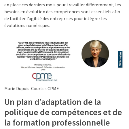
Agenda
en place ces derniers mois pour travailler différemment, les
(159)
besoins en évolution des compétences sont essentiels afin
de faciliter l’agilité des entreprises pour intégrer les
Interviews
évolutions numériques.
(108)
Rubrique
RH
(93)
Droit
de
la
Marie Dupuis-Courtes CPME
formation
(71)
Un plan d’adaptation de la
politique de compétences et de
Offre
de
la formation professionnelle
formation