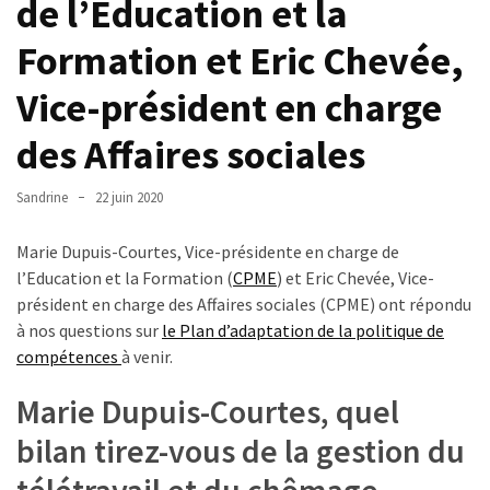
de l’Education et la
TVA,
Formation et Eric Chevée,
subrogation,
remboursement
Vice-président en charge
:
ce
des Affaires sociales
qui
va
Sandrine
22 juin 2020
réellement
changer
Marie Dupuis-Courtes, Vice-présidente en charge de
dans
l’Education et la Formation (
CPME
) et Eric Chevée, Vice-
le
président en charge des Affaires sociales (CPME) ont répondu
financement
à nos questions sur
le Plan d’adaptation de la politique de
des
compétences
à venir.
formations
par
Marie Dupuis-Courtes, quel
les
bilan tirez-vous de la gestion du
OPCO
télétravail et du chômage