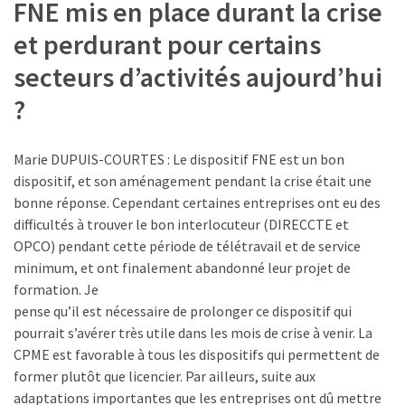
FNE mis en place durant la crise
les
5
et perdurant pour certains
chiffres
secteurs d’activités aujourd’hui
que
tout
?
DRH
devrait
Marie DUPUIS-COURTES : Le dispositif FNE est un bon
retenir
dispositif, et son aménagement pendant la crise était une
pour
bonne réponse. Cependant certaines entreprises ont eu des
2027
difficultés à trouver le bon interlocuteur (DIRECCTE et
OPCO) pendant cette période de télétravail et de service
minimum, et ont finalement abandonné leur projet de
MOST
USED
formation. Je
CATEGORIES
pense qu’il est nécessaire de prolonger ce dispositif qui
pourrait s’avérer très utile dans les mois de crise à venir. La
News
CPME est favorable à tous les dispositifs qui permettent de
(1 096)
former plutôt que licencier. Par ailleurs, suite aux
adaptations importantes que les entreprises ont dû mettre