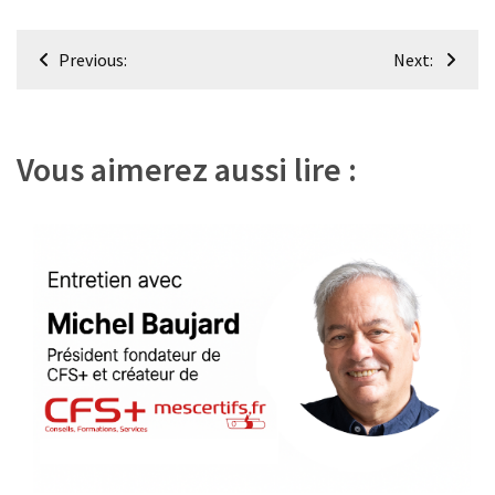
Navigation
Previous:
Next:
de
l’article
Vous aimerez aussi lire :