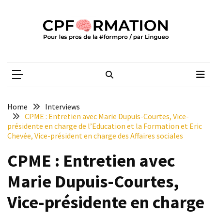
Skip
Skip
to
to
content
content
ARTICLES
RÉCENTS
CPFORMATION
Média des pros de la #formpro – par Lingueo©
Qualiopi
V2
:
ce
Home
Interviews
qui
CPME : Entretien avec Marie Dupuis-Courtes, Vice-
est
présidente en charge de l’Education et la Formation et Eric
Chevée, Vice-président en charge des Affaires sociales
réussi,
ce
CPME : Entretien avec
qui
doit
Marie Dupuis-Courtes,
aller
plus
Vice-présidente en charge
loin