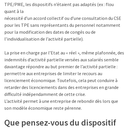
ce
TPE/PME, les dispositifs n’étaient pas adaptés (ex : flou
que
quant à la
les
nécessité d’un accord collectif ou d’une consultation du CSE
employeurs
pour les TPE sans représentants du personnel notamment
et
pour la modification des dates de congés ou de
les
l’individualisation de l’activité partielle).
organismes
de
La prise en charge par l’Etat au « réel », même plafonnée, des
formation
indemnités d’activité partielle versées aux salariés semble
doivent
davantage répondre au but premier de l’activité partielle :
désormais
permettre aux entreprises de limiter le recours au
déclarer
licenciement économique. Toutefois, cela peut conduire à
retarder des licenciements dans des entreprises en grande
Rapport
difficulté indépendamment de cette crise.
Sénat
L’activité permet à une entreprise de rebondir dès lors que
sur
son modèle économique reste pérenne.
le
CPF
Que pensez-vous du dispositif
: