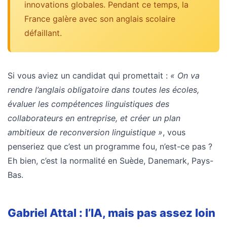
innovations globales. Pendant ce temps, la
les
France galère avec son anglais scolaire
5
chiffres
défaillant.
que
tout
DRH
Si vous aviez un candidat qui promettait :
« On va
devrait
rendre l’anglais obligatoire dans toutes les écoles,
retenir
évaluer les compétences linguistiques des
pour
2027
collaborateurs en entreprise, et créer un plan
ambitieux de reconversion linguistique »
, vous
penseriez que c’est un programme fou, n’est-ce pas ?
MOST
Eh bien, c’est la normalité en Suède, Danemark, Pays-
USED
CATEGORIES
Bas.
News
(1 096)
Gabriel Attal : l’IA, mais pas assez loin