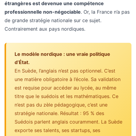
ce
étrangères est devenue une compétence
que
professionnelle non-négociable
. Or, la France n’a pas
les
de grande stratégie nationale sur ce sujet.
employeurs
Contrairement aux pays nordiques.
et
les
organismes
de
Le modèle nordique : une vraie politique
formation
d’État.
doivent
En Suède, l’anglais n’est pas optionnel. C’est
désormais
une matière obligatoire à l’école. Sa validation
déclarer
est requise pour accéder au lycée, au même
titre que le suédois et les mathématiques. Ce
Rapport
Sénat
n’est pas du zèle pédagogique, c’est une
sur
stratégie nationale. Résultat : 95 % des
le
Suédois parlent anglais couramment. La Suède
CPF
exporte ses talents, ses startups, ses
: