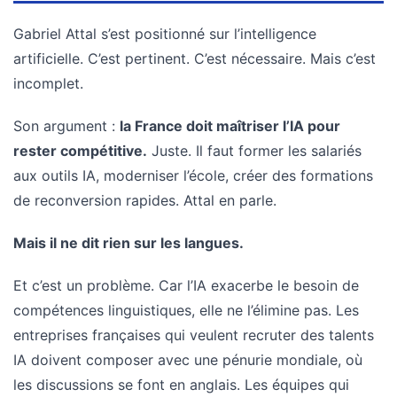
Agenda
(159)
Gabriel Attal s’est positionné sur l’intelligence
artificielle. C’est pertinent. C’est nécessaire. Mais c’est
Interviews
incomplet.
(108)
Son argument :
la France doit maîtriser l’IA pour
Rubrique
rester compétitive.
Juste. Il faut former les salariés
RH
(93)
aux outils IA, moderniser l’école, créer des formations
de reconversion rapides. Attal en parle.
Droit
de
Mais il ne dit rien sur les langues.
la
formation
Et c’est un problème. Car l’IA exacerbe le besoin de
(71)
compétences linguistiques, elle ne l’élimine pas. Les
entreprises françaises qui veulent recruter des talents
Offre
IA doivent composer avec une pénurie mondiale, où
de
formation
les discussions se font en anglais. Les équipes qui