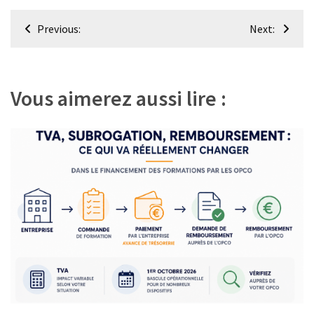
Navigation
Previous:
Next:
de
l’article
Vous aimerez aussi lire :