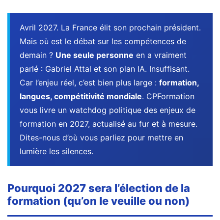
TVA,
subrogation,
Avril 2027. La France élit son prochain président.
remboursement
Mais où est le débat sur les compétences de
:
demain ?
Une seule personne
en a vraiment
ce
parlé : Gabriel Attal et son plan IA. Insuffisant.
qui
va
Car l’enjeu réel, c’est bien plus large :
formation,
réellement
langues, compétitivité mondiale
. CPFormation
changer
vous livre un watchdog politique des enjeux de
dans
formation en 2027, actualisé au fur et à mesure.
le
Dites-nous d’où vous parliez pour mettre en
financement
lumière les silences.
des
formations
par
Pourquoi 2027 sera l’élection de la
les
formation (qu’on le veuille ou non)
OPCO