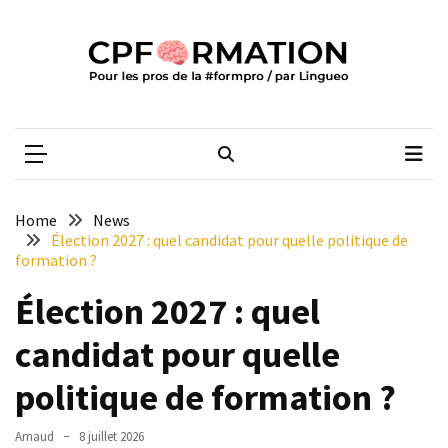
Skip
Skip
to
to
content
content
ARTICLES
RÉCENTS
CPFORMATION
Média des pros de la #formpro – par Lingueo©
Qualiopi
V2
:
ce
Home
News
qui
Élection 2027 : quel candidat pour quelle politique de
est
formation ?
réussi,
Élection 2027 : quel
ce
qui
candidat pour quelle
doit
aller
politique de formation ?
plus
loin
Arnaud
8 juillet 2026