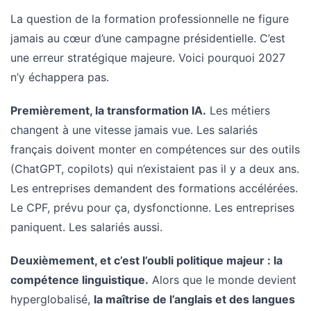
Passeport
La question de la formation professionnelle ne figure
de
compétences
jamais au cœur d’une campagne présidentielle. C’est
:
une erreur stratégique majeure. Voici pourquoi 2027
le
n’y échappera pas.
CV
certifié
Premièrement, la transformation IA.
Les métiers
qui
changent à une vitesse jamais vue. Les salariés
change
français doivent monter en compétences sur des outils
la
(ChatGPT, copilots) qui n’existaient pas il y a deux ans.
donne
pour
Les entreprises demandent des formations accélérées.
les
Le CPF, prévu pour ça, dysfonctionne. Les entreprises
DRH
paniquent. Les salariés aussi.
Passeport
Deuxièmement, et c’est l’oubli politique majeur : la
de
compétence linguistique.
Alors que le monde devient
prévention
hyperglobalisé,
la maîtrise de l’anglais et des langues
: