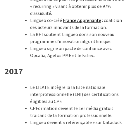
Agenda
« recurring » visant à obtenir plus de 97%
(159)
d’assiduité.
Lingueo co-créé
France Apprenante
: coalition
Interviews
des acteurs innovants de la formation.
(108)
La BPI soutient Lingueo dons son nouveau
programme d’innovation algorithmique.
Rubrique
Lingueo signe un pacte de confiance avec
RH
Opcalia, Agefos PME et le Fafiec.
(93)
2017
Droit
de
la
Le LILATE intègre la la liste nationale
formation
interprofessionnelle (LNI) des certifications
(71)
éligibles au CPF.
CPFormation devient le 1er média gratuit
Offre
traitant de la formation professionnelle.
de
Lingueo devient « référençable » sur Datadock.
formation