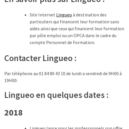
les
5
Site Internet
Lingueo
à destination des
chiffres
particuliers qui financent leur formation sans
que
aides ainsi que ceux qui financent leur formation
tout
par pôle emploi ou un OPCA dans le cadre du
DRH
compte Personnel de Formation.
devrait
retenir
Contacter Lingueo :
pour
2027
Par téléphone au 01 84 80 43 10
de lundi a vendredi de 9H00 à
19H00
.
MOST
USED
Lingueo en quelques dates :
CATEGORIES
2018
News
(1 096)
Lingueo lance pour les professionnels son offre