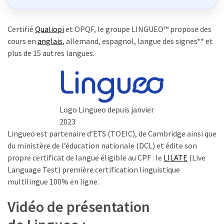
Passeport
de
compétences
Certifié
Qualiopi
et OPQF, le groupe LINGUEO™ propose des
:
cours en
anglais
, allemand, espagnol, langue des signes** et
le
plus de 15 autres langues.
CV
certifié
qui
change
Logo Lingueo depuis janvier
la
2023
donne
Lingueo est partenaire d’ETS (TOEIC), de Cambridge ainsi que
pour
du ministère de l’éducation nationale (DCL) et édite son
les
propre certificat de langue éligible au CPF : le
LILATE
(Live
DRH
Language Test) première certification linguistique
Passeport
multilingue 100% en ligne.
de
Vidéo de présentation
prévention
: