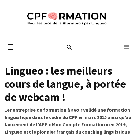
Skip
Skip
to
to
content
content
ARTICLES
RÉCENTS
CPFORMATION
Média des pros de la #formpro – par Lingueo©
Qualiopi
V2
:
ce
Lingueo : les meilleurs
qui
est
cours de langue, à portée
réussi,
de webcam !
ce
qui
doit
1er entreprise de formation à avoir validé une formation
aller
linguistique dans le cadre du CP
F
en mars 2015 ainsi qu’au
plus
lancement de l’APP « Mon Compte Formation » en 2019,
loin
Lingueo est le pionnier français du coaching linguistique