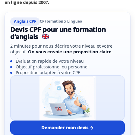
en ligne depuis 2007.
TVA,
subrogation,
remboursement
Anglais CPF
CPFormation x Lingueo
Devis CPF pour une formation
:
d’anglais
ce
qui
2 minutes pour nous décrire votre niveau et votre
va
objectif.
On vous envoie une proposition claire.
réellement
Évaluation rapide de votre niveau
changer
Objectif professionnel ou personnel
dans
Proposition adaptée à votre CPF
le
financement
des
formations
par
les
OPCO
Demander mon devis
→