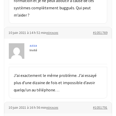
formation et je ne peux aboutir à cause de ces
Agenda
systèmes complètement buggués. Qui peut
(159)
m’aider ?
Interviews
(108)
10 juin 2021 à 14 h 52 min
#1051769
RÉPONDRE
Rubrique
RH
aziza
Invité
(93)
Droit
de
la
J’ai exactement le même problème. J’ai essayé
formation
plus d’une dizaine de fois et impossible d’avoir
(71)
quelqu’un au téléphone…
Offre
de
10 juin 2021 à 16 h 56 min
#1051791
RÉPONDRE
formation