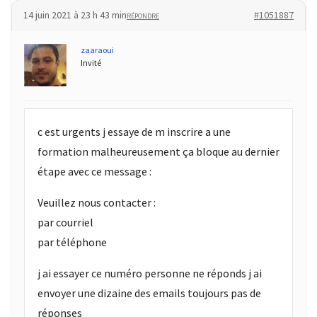
14 juin 2021 à 23 h 43 min
#1051887
RÉPONDRE
zaaraoui
Invité
c est urgents j essaye de m inscrire a une
formation malheureusement ça bloque au dernier
étape avec ce message :
Veuillez nous contacter :
par courriel
par téléphone
j ai essayer ce numéro personne ne réponds j ai
envoyer une dizaine des emails toujours pas de
réponses