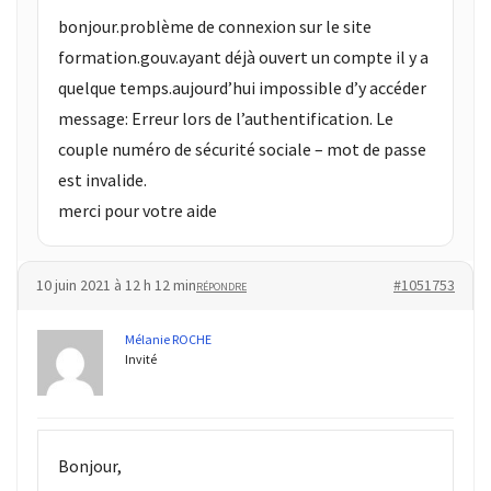
Passeport
bonjour.problème de connexion sur le site
de
formation.gouv.ayant déjà ouvert un compte il y a
compétences
:
quelque temps.aujourd’hui impossible d’y accéder
le
message: Erreur lors de l’authentification. Le
CV
couple numéro de sécurité sociale – mot de passe
certifié
est invalide.
qui
merci pour votre aide
change
la
donne
10 juin 2021 à 12 h 12 min
#1051753
RÉPONDRE
pour
les
Mélanie ROCHE
DRH
Invité
Passeport
de
prévention
Bonjour,
: