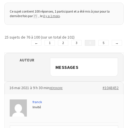
TVA,
Ce sujet contient 100 réponses, 1 participant et a été mis à jour pour la
subrogation,
dernière fois par
, le
il y a 1 mois
.
remboursement
:
ce
25 sujets de 76 à 100 (sur un total de 102)
qui
←
1
2
3
4
5
→
va
réellement
AUTEUR
changer
MESSAGES
dans
le
financement
16 mai 2021 à 9 h 30 min
#1048452
des
RÉPONDRE
formations
franck
par
Invité
les
OPCO