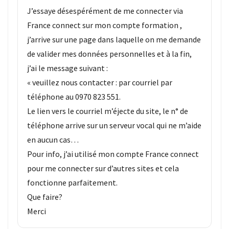
ce
J’essaye désespérément de me connecter via
que
France connect sur mon compte formation ,
les
j’arrive sur une page dans laquelle on me demande
employeurs
de valider mes données personnelles et à la fin,
et
les
j’ai le message suivant :
organismes
« veuillez nous contacter : par courriel par
de
téléphone au 0970 823 551.
formation
Le lien vers le courriel m’éjecte du site, le n° de
doivent
téléphone arrive sur un serveur vocal qui ne m’aide
désormais
en aucun cas…
déclarer
Pour info, j’ai utilisé mon compte France connect
Rapport
pour me connecter sur d’autres sites et cela
Sénat
fonctionne parfaitement.
sur
Que faire?
le
Merci
CPF
: