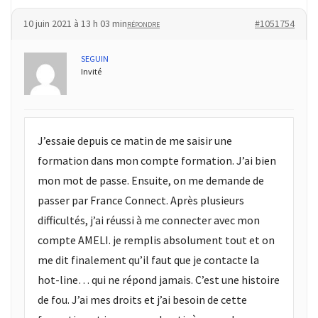
les
10 juin 2021 à 13 h 03 min
#1051754
RÉPONDRE
5
chiffres
SEGUIN
que
Invité
tout
DRH
devrait
retenir
J’essaie depuis ce matin de me saisir une
pour
formation dans mon compte formation. J’ai bien
2027
mon mot de passe. Ensuite, on me demande de
passer par France Connect. Après plusieurs
MOST
difficultés, j’ai réussi à me connecter avec mon
USED
compte AMELI. je remplis absolument tout et on
CATEGORIES
me dit finalement qu’il faut que je contacte la
News
hot-line… qui ne répond jamais. C’est une histoire
(1 096)
de fou. J’ai mes droits et j’ai besoin de cette