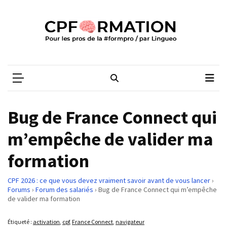
Skip
Skip
to
to
content
content
ARTICLES
RÉCENTS
CPFORMATION
Média des pros de la #formpro – par Lingueo©
Qualiopi
V2
:
ce
Bug de France Connect qui
qui
est
m’empêche de valider ma
réussi,
formation
ce
qui
doit
CPF 2026 : ce que vous devez vraiment savoir avant de vous lancer
›
Forums
›
Forum des salariés
›
Bug de France Connect qui m’empêche
aller
de valider ma formation
plus
loin
Étiqueté :
activation
,
cpf
,
France Connect
,
navigateur